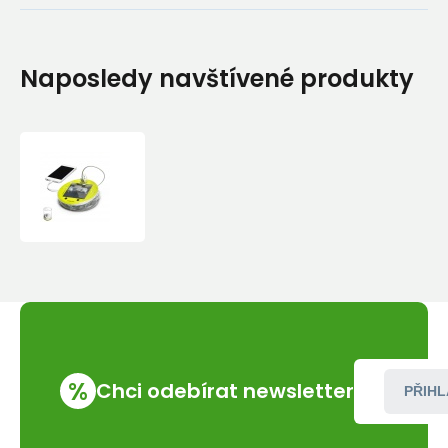
Naposledy navštívené produkty
Solární
lampa
s
powerbankou
Mpowerd
Luci
Outdoor
PRO
%
Chci odebírat newsletter
PŘIHL