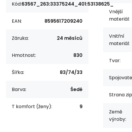
Kód:
63567_263:33375244_401:53138625_
Vnější
materiál:
EAN:
8595617209240
Vnitřní
Záruka:
24 měsíců
materiál:
Hmotnost:
830
Tvar:
Šířka:
83/74/33
Spojovate
Barva:
Šedé
Strana zip
T komfort (ženy):
9
Země
výroby: