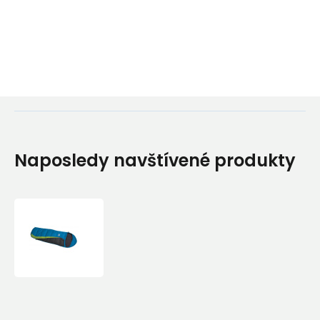
Naposledy navštívené produkty
Spací
pytel
Sir
Joseph
Kiki
Basic
85cm