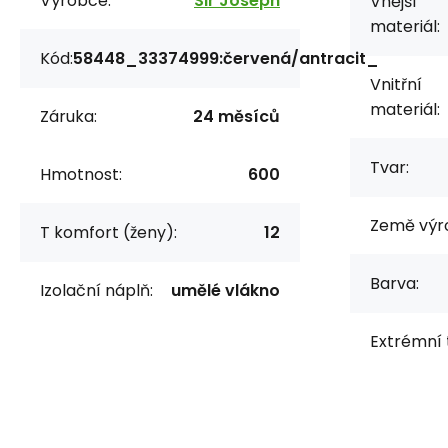
Výrobce:
Sir Joseph
Vnější
materiál:
Kód:
58448_33374999:červená/antracit_
Vnitřní
materiál:
Záruka:
24 měsíců
Tvar:
Hmotnost:
600
Země výr
T komfort (ženy):
12
Barva:
Izolační náplň:
umělé vlákno
Extrémní 