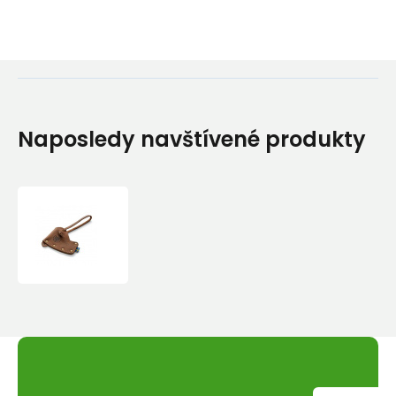
Naposledy navštívené produkty
SPARE
SHEATH
HB
SSHB-
0,7F