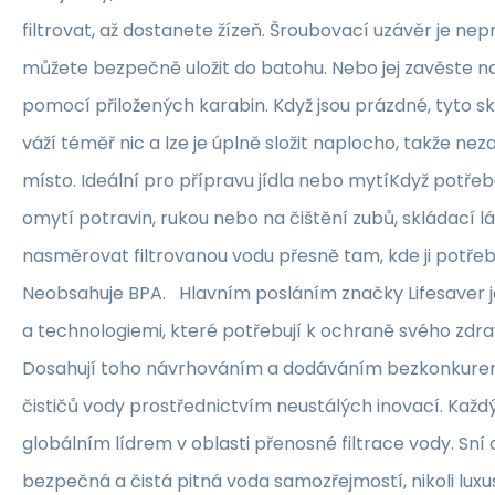
filtrovat, až dostanete žízeň. Šroubovací uzávěr je nep
můžete bezpečně uložit do batohu. Nebo jej zavěste n
pomocí přiložených karabin. Když jsou prázdné, tyto s
váží téměř nic a lze je úplně složit naplocho, takže nez
místo. Ideální pro přípravu jídla nebo mytíKdyž potřeb
omytí potravin, rukou nebo na čištění zubů, skládací 
nasměrovat filtrovanou vodu přesně tam, kde ji potřebu
Neobsahuje BPA. Hlavním posláním značky Lifesaver je 
a technologiemi, které potřebují k ochraně svého zdraví
Dosahují toho návrhováním a dodáváním bezkonkure
čističů vody prostřednictvím neustálých inovací. Každý d
globálním lídrem v oblasti přenosné filtrace vody. Sní o
bezpečná a čistá pitná voda samozřejmostí, nikoli luxus