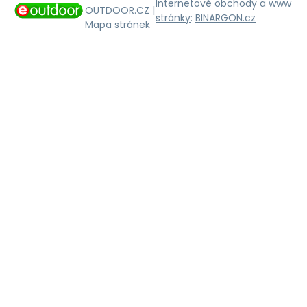
Internetové obchody
a
www
OUTDOOR.CZ |
stránky
:
BINARGON.cz
Mapa stránek