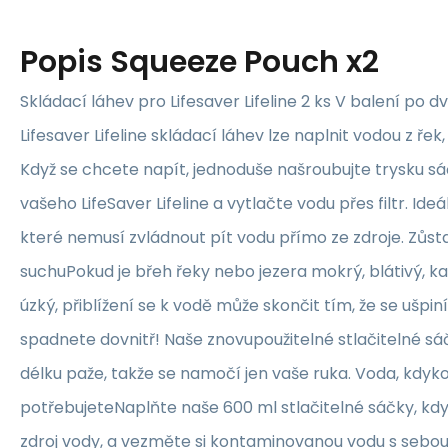
Popis
Squeeze Pouch x2
Skládací láhev pro Lifesaver Lifeline 2 ks V balení po 
Lifesaver Lifeline skládací láhev lze naplnit vodou z řek
Když se chcete napít, jednoduše našroubujte trysku s
vašeho LifeSaver Lifeline a vytlačte vodu přes filtr. Ideá
které nemusí zvládnout pít vodu přímo ze zdroje. Zůsta
suchuPokud je břeh řeky nebo jezera mokrý, blátivý, 
úzký, přiblížení se k vodě může skončit tím, že se ušpin
spadnete dovnitř! Naše znovupoužitelné stlačitelné s
délku paže, takže se namočí jen vaše ruka. Voda, kdykoli
potřebujeteNaplňte naše 600 ml stlačitelné sáčky, kd
zdroj vody, a vezměte si kontaminovanou vodu s sebou,