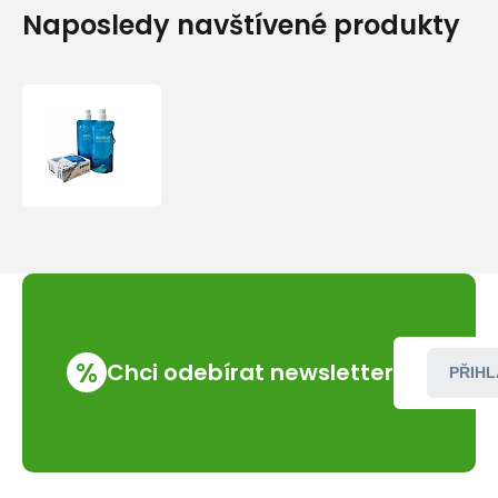
Naposledy navštívené produkty
Squeeze
Pouch
x2
%
Chci odebírat newsletter
PŘIHL