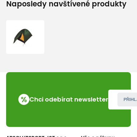
Naposledy navštívené produkty
Stan
Jurek
S+R
Atak
2.5
%
Chci odebírat newsletter
PŘIHL