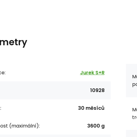
metry
ce:
Jurek S+R
Ma
po
10928
:
30 měsíců
Ma
tr
st (maximální):
3600 g