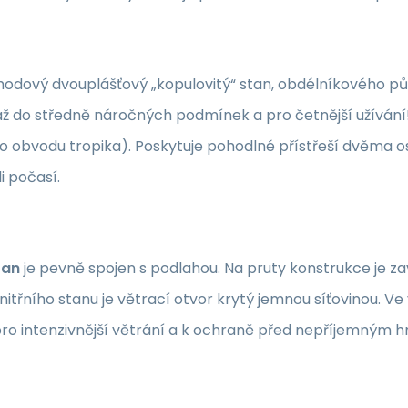
odový dvouplášťový „kopulovitý“ stan, obdélníkového p
 až do středně náročných podmínek a pro četnější užívání!
po obvodu tropika). Poskytuje pohodlné přístřeší dvěma
i počasí.
tan
je pevně spojen s podlahou. Na pruty konstrukce je 
nitřního stanu je větrací otvor krytý jemnou síťovinou. V
 pro intenzivnější větrání a k ochraně před nepříjemným