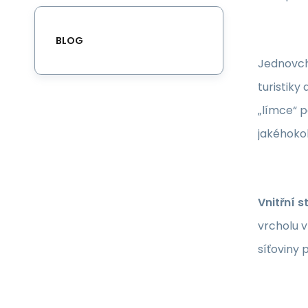
BLOG
Jednovch
turistiky
„límce“ 
jakéhokol
Vnitřní s
vrcholu v
síťoviny