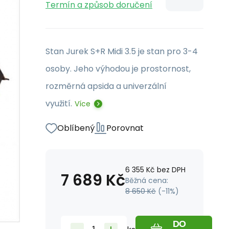
Termín a způsob doručení
Stan Jurek S+R Midi 3.5 je stan pro 3-4
osoby. Jeho výhodou je prostornost,
rozměrná apsida a univerzální
využití.
Více
Oblíbený
Porovnat
6 355
Kč
bez DPH
7 689
Kč
Běžná cena:
8 650
Kč
(-
11
%)
DO