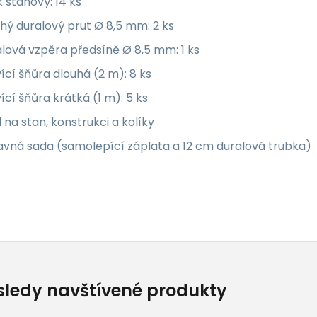
k stanový: 14 ks
hý duralový prut Ø 8,5 mm: 2 ks
lová vzpěra předsíně Ø 8,5 mm: 1 ks
ící šňůra dlouhá (2 m): 8 ks
ící šňůra krátká (1 m): 5 ks
 na stan, konstrukci a kolíky
avná sada (samolepící záplata a 12 cm duralová trubka)
ledy navštívené produkty