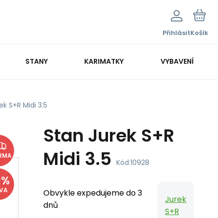
Přihlásit
Košík
STANY
KARIMATKY
VYBAVENÍ
ek S+R Midi 3.5
Stan Jurek S+R
Midi 3.5
RMA
Kód:
10928
1
%
EVA
Obvykle expedujeme do 3
Jurek
dnů
S+R