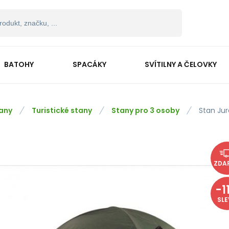
BATOHY
SPACÁKY
SVÍTILNY A ČELOVKY
any
Turistické stany
Stany pro 3 osoby
Stan Jur
ZDA
-
1
SL