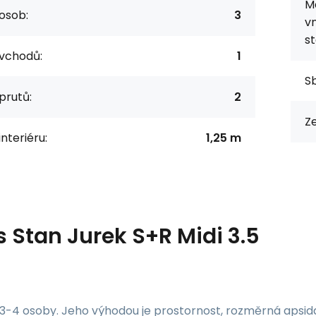
Ma
osob:
3
vn
st
vchodů:
1
Sb
prutů:
2
Z
nteriéru:
1,25 m
s
Stan Jurek S+R Midi 3.5
3-4 osoby. Jeho výhodou je prostornost, rozměrná apsida a