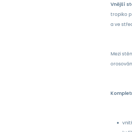
Vnější s
tropiko p
a ve stře
Mezi stěn
orosován
Kompletn
vnit