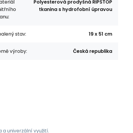
teriál
Polyesterová prodyšná RIPSTOP
itřního
tkanina s hydrofobní úpravou
anu:
alený stav:
19 x 51 cm
emě výroby:
Česká republika
 univerzální využití.