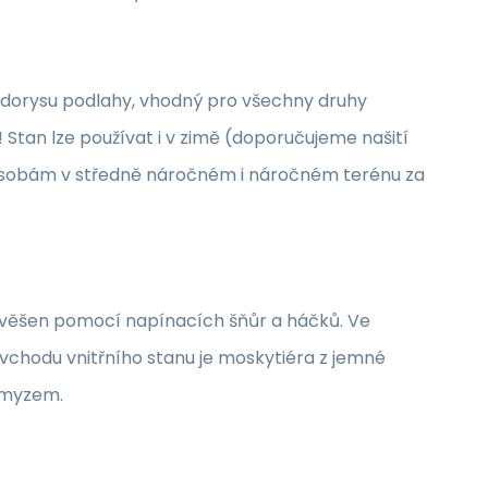
ůdorysu podlahy, vhodný pro všechny druhy
 Stan lze používat i v zimě (doporučujeme našití
 osobám v středně náročném i náročném terénu za
zavěšen pomocí napínacích šňůr a háčků. Ve
e vchodu vnitřního stanu je moskytiéra z jemné
 hmyzem.