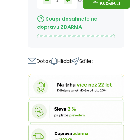
ks
KOŠÍKU
Koupí dosáhnete na
dopravu ZDARMA
Dotaz
Hlídat
Sdílet