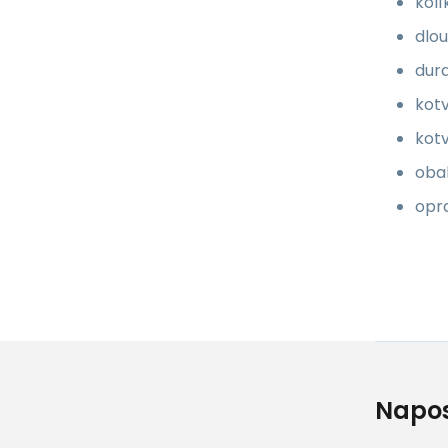
kolí
dlou
dura
kotv
kotv
obal
opr
Napos