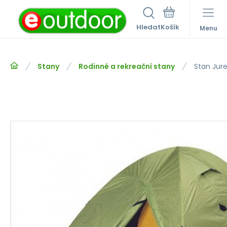
Hledat
Menu
Stany
Rodinné a rekreační stany
Stan Jur