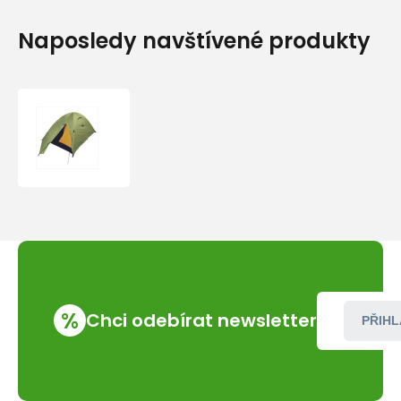
Naposledy navštívené produkty
Stan
Jurek
S+R
Vandr
3.5
DUO
%
Chci odebírat newsletter
PŘIHL