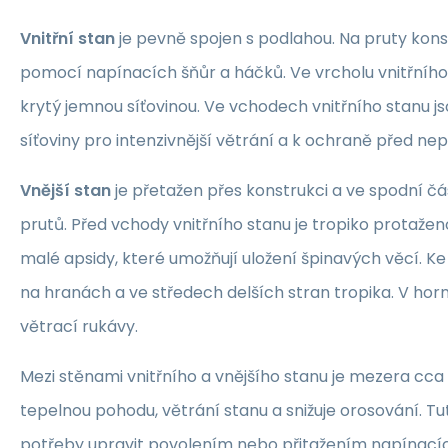
Vnitřní stan
je pevně spojen s podlahou. Na pruty kons
pomocí napínacích šňůr a háčků. Ve vrcholu vnitřního 
krytý jemnou síťovinou. Ve vchodech vnitřního stanu j
síťoviny pro intenzivnější větrání a k ochraně před 
Vnější stan
je přetažen přes konstrukci a ve spodní čá
prutů. Před vchody vnitřního stanu je tropiko protažen
malé apsidy, které umožňují uložení špinavých věcí. Ke
na hranách a ve středech delších stran tropika. V horní
větrací rukávy.
Mezi stěnami vnitřního a vnějšího stanu je mezera cca 
tepelnou pohodu, větrání stanu a snižuje orosování. T
potřeby upravit povolením nebo přitažením napínacíc