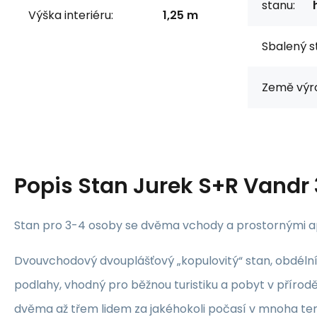
stanu:
Výška interiéru:
1,25 m
Sbalený s
Země výr
Popis
Stan Jurek S+R Vandr
Stan pro 3-4 osoby se dvěma vchody a prostornými a
Dvouvchodový dvouplášťový „kopulovitý“ stan, obdél
podlahy, vhodný pro běžnou turistiku a pobyt v přírod
dvěma až třem lidem za jakéhokoli počasí v mnoha te