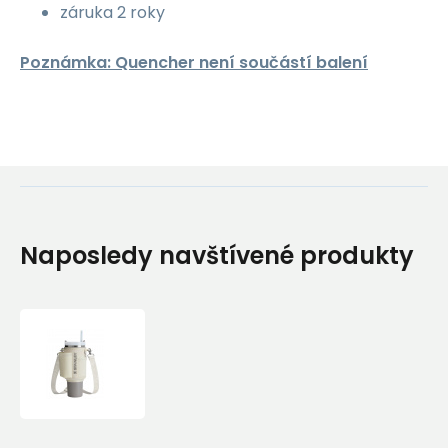
záruka 2 roky
Poznámka: Quencher není součástí balení
Naposledy navštívené produkty
STANLEY
nosička
na
Quencher
The
All-