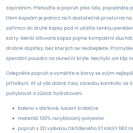
zapínáním. Přehoďte si popruh přes tělo, popadněte př
třem kapsám je jedna z nich dostatečně prostorná na u
zatímco do druhé kapsy pod ní uložíte tenkou peněž
karty. Menší síťovaná kapsa pojme kompaktní sluchát
drobné doplňky, bez kterých se neobejdete. Promyšl
speciální pouzdro na sluneční brýle. Nechybí ani klip na
Odepněte popruh a vyměňte si barvy se svým nejlepš
přítelkyní. Ať už vás dobré časy zavedou kamkoliv, se 
pohybovat a zůstat hydratovaní.
baleno v dárkové, luxusní krabičce
materiál: 100% recyklovaný polyester
popruh s 3D výšivkou Okřídleného STANLEY 1913 