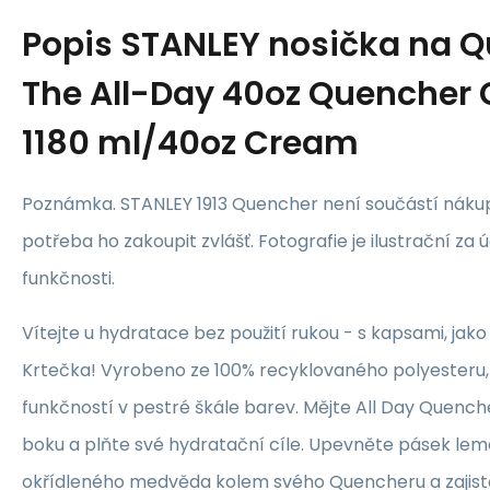
Popis
STANLEY nosička na 
The All-Day 40oz Quencher 
1180 ml/40oz Cream
Poznámka. STANLEY 1913 Quencher není součástí nákup
potřeba ho zakoupit zvlášť. Fotografie je ilustrační za
funkčnosti.
Vítejte u hydratace bez použití rukou - s kapsami, jako
Krtečka! Vyrobeno ze 100% recyklovaného polyesteru, 
funkčností v pestré škále barev. Mějte All Day Quenc
boku a plňte své hydratační cíle. Upevněte pásek l
okřídleného medvěda kolem svého Quencheru a zajistě