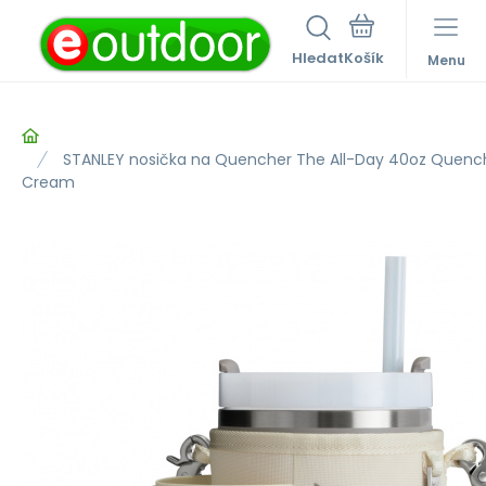
Hledat
Menu
STANLEY nosička na Quencher The All-Day 40oz Quenche
Cream