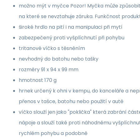
možno mýt v myčce Pozor! Myčka může způsobit
na které se nevztahuje záruka. Funkčnost produk
široké hrdlo na pití i na manipulaci při mytí
zabezpečený proti vyšplíchnutí při pohybu
tritanové víčko s těsněním
nevhodný do batohu nebo tašky
rozměry 91 x 94 x 99 mm
hmotnost 170 g
hrnek určený k ohni v kempu, do kanceláře a nep
přenos v tašce, batohu nebo použití v autě
víčko slouží jen jako "poklička" která zabrání čás
nápoje a slouží také proti náhodnému vyšplíchnutí
rychlém pohybu a podobně