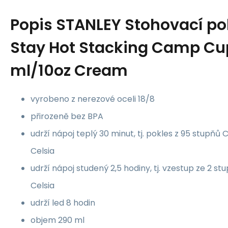
Popis
STANLEY Stohovací po
Stay Hot Stacking Camp Cu
ml/10oz Cream
vyrobeno z nerezové oceli 18/8
přirozeně bez BPA
udrží nápoj teplý 30 minut, tj. pokles z 95 stupňů 
Celsia
udrží nápoj studený 2,5 hodiny, tj. vzestup ze 2 st
Celsia
udrží led 8 hodin
objem 290 ml