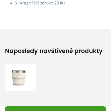
STANLEY 1913 záruka 25 let
Naposledy navštívené produkty
STANLEY
Stohovací
pohárek
The
Stay
Hot
Stacking
Camp