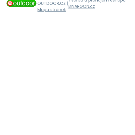
Tvorba a pronájem eshopů
OUTDOOR.CZ |
BINARGON.cz
Mapa stránek