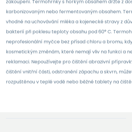
zakoupení. Termohrnky s horkým obsahem držte z dos
karbonizovaným nebo fermentovaným obsahem. Ter
vhodné na uchovávání mléka a kojenecké stravy z d
bakterií při poklesu teploty obsahu pod 60° C. Termo
neprofesionální myčce bez přísad chloru a bromu, kd
kosmetickým změnám, které nemají vliv na funkci a n
reklamaci. Nepoužívejte pro čištění abrazivní přípravk
čištění vnitřní části, odstranění zápachu a skvrn, může
rozpuštěnou v teplé vodě nebo běžné tablety na čiště