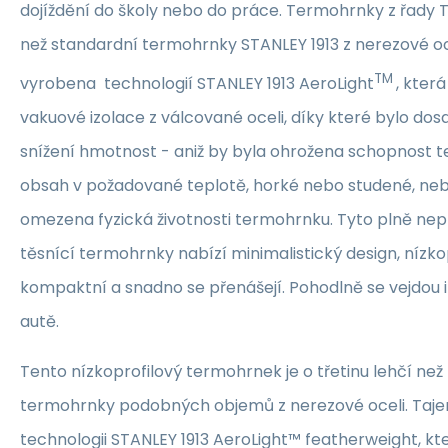
dojíždění do školy nebo do práce. Termohrnky z řady Tr
než standardní termohrnky STANLEY 1913 z nerezové ocel
TM
vyrobena technologií STANLEY 1913 AeroLight
, která
vakuové izolace z válcované oceli, díky které bylo do
snížení hmotnost - aniž by byla ohrožena schopnost 
obsah v požadované teplotě, horké nebo studené, nebo
omezena fyzická životnosti termohrnku. Tyto plně ne
těsnící termohrnky nabízí minimalistický design, nízkop
kompaktní a snadno se přenášejí. Pohodlně se vejdou i
autě.
Tento nízkoprofilový termohrnek je o třetinu lehčí ne
termohrnky podobných objemů z nerezové oceli. Taje
technologii STANLEY 1913 AeroLight™ featherweight, kte