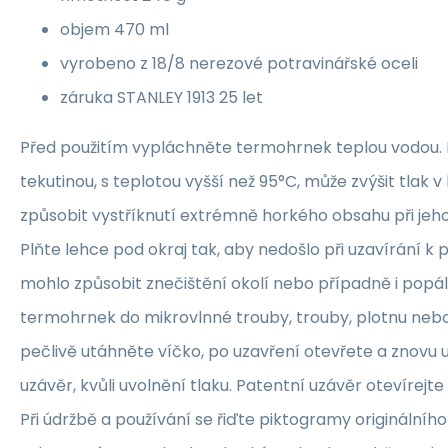
objem 470 ml
vyrobeno z 18/8 nerezové potravinářské oceli
záruka STANLEY 1913 25 let
Před použitím vypláchněte termohrnek teplou vodou.
tekutinou, s teplotou vyšší než 95°C, může zvýšit tlak v
způsobit vystříknutí extrémně horkého obsahu při jeh
Plňte lehce pod okraj tak, aby nedošlo při uzavírání k 
mohlo způsobit znečištění okolí nebo případně i popál
termohrnek do mikrovlnné trouby, trouby, plotnu neb
pečlivě utáhněte víčko, po uzavření otevřete a znovu 
uzávěr, kvůli uvolnění tlaku. Patentní uzávěr otevírejte 
Při údržbě a používání se řiďte piktogramy originálníh