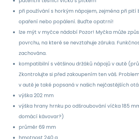
patentní těsnící víčko s pítkem
při používání s horkým nápojem, zejména při pití
opaření nebo popálení. Buďte opatrní!
lze mýt v myčce nádobí Pozor! Myčka může způs
povrchu, na které se nevztahuje záruka. Funkčnos
zachována.
kompatibilní s většinou držáků nápojů v autě (p
Zkontrolujte si před zakoupením ten váš. Proble
v autě je také popsaná v našich nejčastějších o
výška 202 mm
výška hrany hrnku po odšroubování víčka 185 mm
domácí kávovar?)
průměr 69 mm
hmotnost 240 g