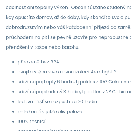
odolnost ani tepelný výkon. Obsah zůstane studený ne
kdy opustíte domov, až do doby, kdy skončíte svoje pu
dobrodružstvím nebo váš každodenní příjezd do zaměs
průchodem na pití se pevně uzavře pro nepropustné a
přenášení v tašce nebo batohu.
přirozeně bez BPA
dvojitá stěna s vakuovou izolací AeroLight™
udrží nápoj teplý 6 hodin, tj pokles z 95° Celsia na
udrží nápoj studený 8 hodin, tj pokles z 2° Celsia n
ledová tříšť se rozpustí za 30 hodin
netekoucí v jakékoliv poloze
100% těsnící