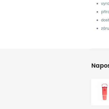
vyro
při
dos
záru
Napos