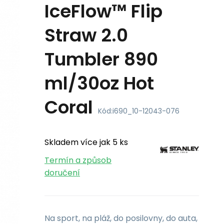
IceFlow™ Flip
Straw 2.0
Tumbler 890
ml/30oz Hot
Coral
Kód:
i690_10-12043-076
Skladem více jak 5 ks
Termín a způsob
doručení
Na sport, na pláž, do posilovny, do auta,