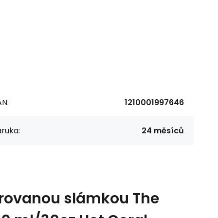
AN:
1210001997646
ruka:
24 měsíců
grovanou slámkou The