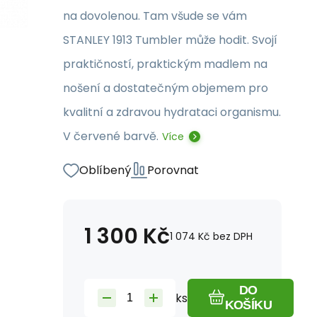
na dovolenou. Tam všude se vám
STANLEY 1913 Tumbler může hodit. Svojí
praktičností, praktickým madlem na
nošení a dostatečným objemem pro
kvalitní a zdravou hydrataci organismu.
V červené barvě.
Více
Oblíbený
Porovnat
1 300
Kč
1 074
Kč
bez DPH
DO
ks
KOŠÍKU