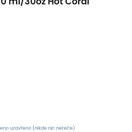
90 ml/30oz Hot Coral
openo uzavřeno (nikde nic neteče)