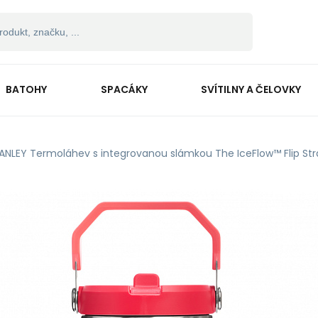
BATOHY
SPACÁKY
SVÍTILNY A ČELOVKY
ANLEY Termoláhev s integrovanou slámkou The IceFlow™ Flip Str