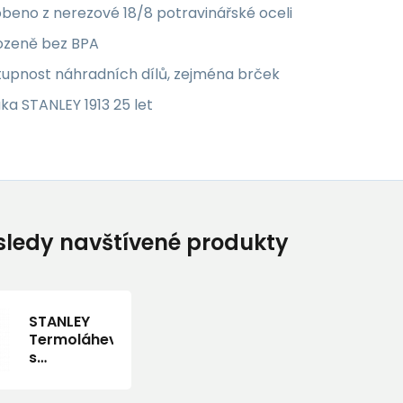
beno z nerezové 18/8 potravinářské oceli
rozeně bez BPA
tupnost náhradních dílů, zejména brček
ka STANLEY 1913 25 let
ledy navštívené produkty
STANLEY
Termoláhev
s
integrovanou
slámkou