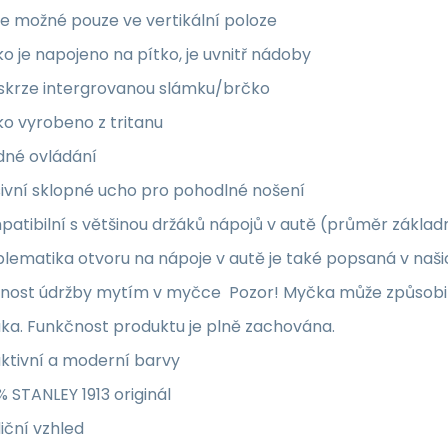
 je možné pouze ve vertikální poloze
o je napojeno na pítko, je uvnitř nádoby
 skrze intergrovanou slámku/brčko
ko vyrobeno z tritanu
dné ovládání
ivní sklopné ucho pro pohodlné nošení
atibilní s většinou držáků nápojů v autě (průměr základ
lematika otvoru na nápoje v autě je také popsaná v naš
nost údržby mytím v myčce Pozor! Myčka může způsobit 
ka. Funkčnost produktu je plně zachována.
ktivní a moderní barvy
% STANLEY 1913 originál
iční vzhled