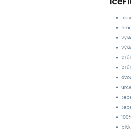
IceF
obs
hmo
výš
výš
prů
prů
dvo
urč
tepe
tepe
100%
pítk