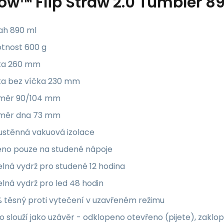
low™ Flip Straw 2.0 Tumbler 8
ah 890 ml
tnost 600 g
ka 260 mm
ka bez víčka 230 mm
měr 90/104 mm
měr dna 73 mm
ustěnná vakuová izolace
eno pouze na studené nápoje
lná vydrž pro studené 12 hodina
lná vydrž pro led 48 hodin
 těsný proti vytečení v uzavřeném režimu
o slouží jako uzávěr - odklopeno otevřeno (pijete), zakl