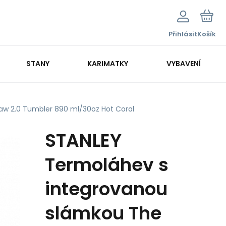
Přihlásit
Košík
STANY
KARIMATKY
VYBAVENÍ
aw 2.0 Tumbler 890 ml/30oz Hot Coral
STANLEY
Termoláhev s
integrovanou
slámkou The