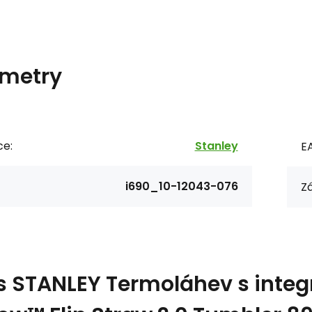
metry
ce:
Stanley
E
i690_10-12043-076
Zá
s
STANLEY Termoláhev s inte