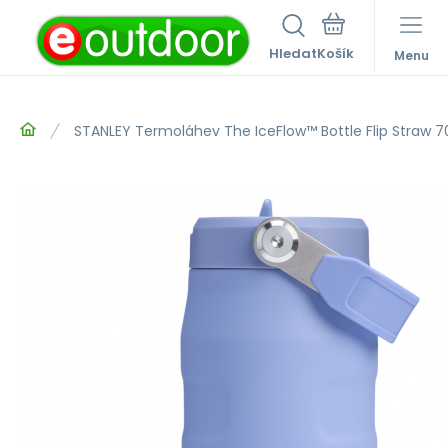
Hledat
Menu
STANLEY Termoláhev The IceFlow™ Bottle Flip Straw 