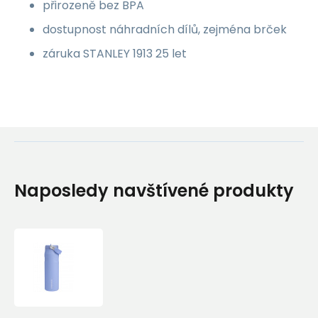
přirozeně bez BPA
dostupnost náhradních dílů, zejména brček
záruka STANLEY 1913 25 let
Naposledy navštívené produkty
STANLEY
Termoláhev
The
IceFlow™
Bottle