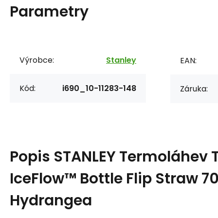
Parametry
Výrobce:
Stanley
EAN:
Kód:
i690_10-11283-148
Záruka:
Popis
STANLEY Termoláhev 
IceFlow™ Bottle Flip Straw 
Hydrangea