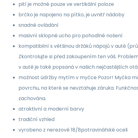
pití je možné pouze ve vertikální poloze
brčko je napojeno na pítko, je uvnitř nádoby
snadné ovládání
masivní sklopné ucho pro pohodlné nošení
kompatibilní s většinou držáků nápojů v autě (p
Zkontrolujte si před zakoupením ten váš. Proble
v autě je také popsaná v našich nejčastějších o
možnost údržby mytím v myčce Pozor! Myčka mů
povrchu, na které se nevztahuje záruka. Funkčnos
zachována.
atraktivní a moderní barvy
tradiční vzhled
vyrobeno z nerezové 18/8potravinářské oceli