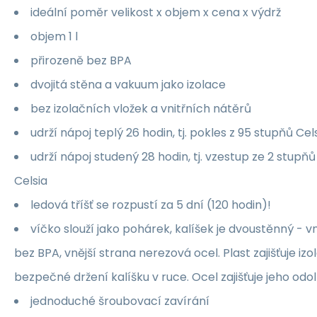
ideální poměr velikost x objem x cena x výdrž
objem 1 l
přirozeně bez BPA
dvojitá stěna a vakuum jako izolace
bez izolačních vložek a vnitřních nátěrů
udrží nápoj teplý 26 hodin, tj. pokles z 95 stupňů Ce
udrží nápoj studený 28 hodin, tj. vzestup ze 2 stupňů
Celsia
ledová tříšť se rozpustí za 5 dní (120 hodin)!
víčko slouží jako pohárek, kalíšek je dvoustěnný - v
bez BPA, vnější strana nerezová ocel. Plast zajišťuje iz
bezpečné držení kalíšku v ruce. Ocel zajišťuje jeho odol
jednoduché šroubovací zavírání