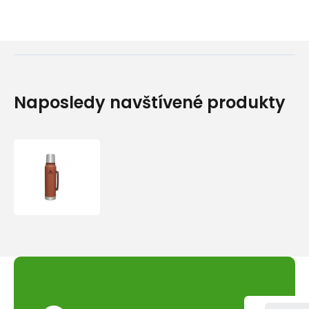
Naposledy navštívené produkty
STANLEY
Termoska
Legendary
Classic
1
l
Hammertone
Clay