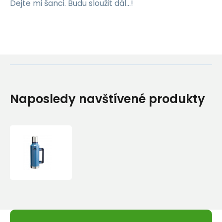
Dejte mi šanci. Budu sloužit dál...!
Naposledy navštívené produkty
STANLEY
Termoska
The
Legendary
Classic
Bottle
1,9
l/2.0QT
Hammertone