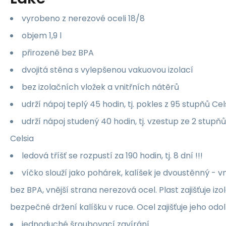
vyrobeno z nerezové oceli 18/8
objem 1,9 l
přirozeně bez BPA
dvojitá stěna s vylepšenou vakuovou izolací
bez izolačních vložek a vnitřních nátěrů
udrží nápoj teplý 45 hodin, tj. pokles z 95 stupňů Ce
udrží nápoj studený 40 hodin, tj. vzestup ze 2 stupň
Celsia
ledová tříšť se rozpustí za 190 hodin, tj. 8 dní !!!
víčko slouží jako pohárek, kalíšek je dvoustěnný - v
bez BPA, vnější strana nerezová ocel. Plast zajišťuje iz
bezpečné držení kalíšku v ruce. Ocel zajišťuje jeho odol
jednoduché šroubovací zavírání