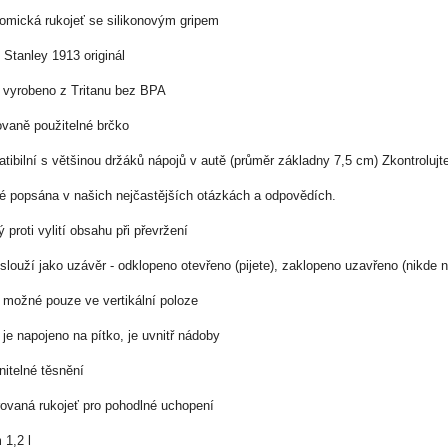
omická rukojeť se silikonovým gripem
Stanley 1913 originál
 vyrobeno z Tritanu bez BPA
vaně použitelné brčko
tibilní s většinou držáků nápojů v autě (průměr základny 7,5 cm) Zkontrolujt
ké popsána v našich nejčastějších otázkách a odpovědích.
ý proti vylití obsahu při převržení
 slouží jako uzávěr - odklopeno otevřeno (pijete), zaklopeno uzavřeno (nikde n
je možné pouze ve vertikální poloze
 je napojeno na pítko, je uvnitř nádoby
itelné těsnění
rovaná rukojeť pro pohodlné uchopení
 1,2 l