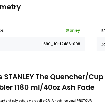
metry
ce:
Stanley
E
i690_10-12486-098
Zá
s
STANLEY The Quencher/Cup P
ler 1180 ml/40oz Ash Fade
erý zná celý svět je v prodeji v ČR. A nově i ve verzi PROTOUR.