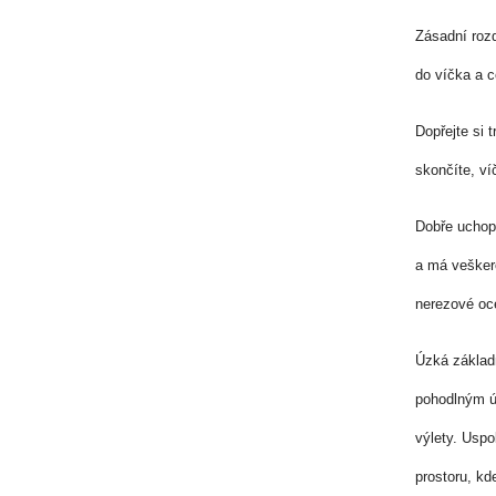
Zásadní rozd
do víčka a c
Dopřejte si 
skončíte, v
Dobře uchopi
a má vešker
nerezové oce
Úzká základ
pohodlným ú
výlety. Uspo
prostoru, k