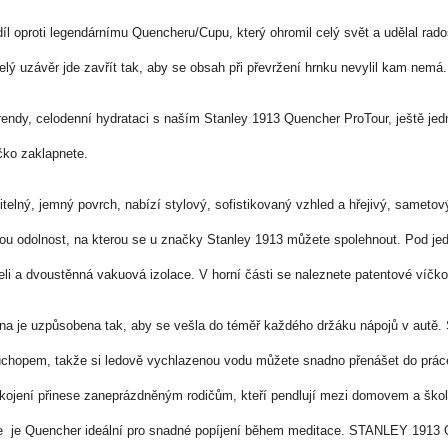
íl oproti legendárnímu Quencheru/Cupu, který ohromil celý svět a udělal rados
elý uzávěr jde zavřít tak, aby se obsah při převržení hrnku nevylil kam nemá
trendy, celodenní hydrataci s naším Stanley 1913 Quencher ProTour, ještě j
íčko zaklapnete.
telný, jemný povrch, nabízí stylový, sofistikovaný vzhled a hřejivý, sametový
ou odolnost, na kterou se u značky Stanley 1913 můžete spolehnout. Pod je
li a dvoustěnná vakuová izolace. V horní části se naleznete patentové víčk
na je uzpůsobena tak, aby se vešla do téměř každého držáku nápojů v autě. 
chopem, takže si ledově vychlazenou vodu můžete snadno přenášet do práce,
kojení přinese zaneprázdněným rodičům, kteří pendlují mezi domovem a školou,
de je Quencher ideální pro snadné popíjení během meditace. STANLEY 1913 Qu