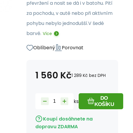
převržení a nosit se dá i v batohu. Pití
za pochodu, v autě nebo při aktivním
pohybu nebylo jednodušší.V šedé
barvě.
Více
Oblíbený
Porovnat
1 560
Kč
1 289
Kč
bez DPH
DO
ks
KOŠÍKU
Koupí dosáhnete na
dopravu ZDARMA