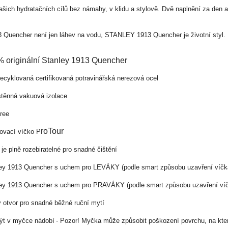
šich hydratačních cílů bez námahy, v klidu a stylově. Dvě naplnění za den 
3 Quencher není jen láhev na vodu, STANLEY 1913 Quencher je životní styl.
 originální Stanley 1913 Quencher
recyklovaná certifikovaná potravinářská nerezová ocel
těnná vakuová izolace
ree
roTour
ovací víčko P
 je plně rozebiratelné pro snadné čištění
ey 1913 Quencher s uchem pro LEVÁKY (
podle smart způsobu uzavření víčk
ley 1913 Quencher s uchem pro PRAVÁKY (
podle smart způsobu uzavření ví
ý otvor pro snadné běžné ruční mytí
ýt v myčce nádobí
- Pozor! Myčka může způsobit poškození povrchu, na kter