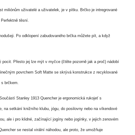
t miliónům uživatelé a uživatelek, je v pítku. Brčko je intregrované
. Perfektně těsní.
ednodušeji. Po odklopení zabudovaného brčka můžete pít, a když
 pocit. Přesto jej lze mýt v myčce (čtěte pozorně jak a proč) nádobí
dinečným povrchem Soft Matte se skrývá konstrukce z recyklované
o s brčkem.
Součástí Stanley 1913 Quencher je ergonomická rukojeť s
 na setkání knižního klubu, jógu, do posilovny nebo na víkendové
 ale i pro klidné, začínající jogíny nebo jogínky, v jejich zenovém
encher se nestal virální náhodou, ale proto, že umožňuje