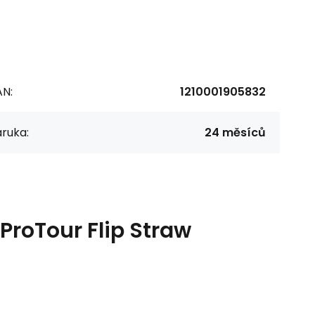
AN:
1210001905832
ruka:
24 měsíců
roTour Flip Straw