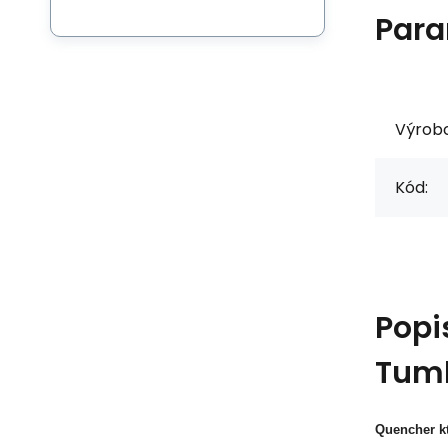
Para
Výrob
Kód:
Popi
Tumb
Quencher kt