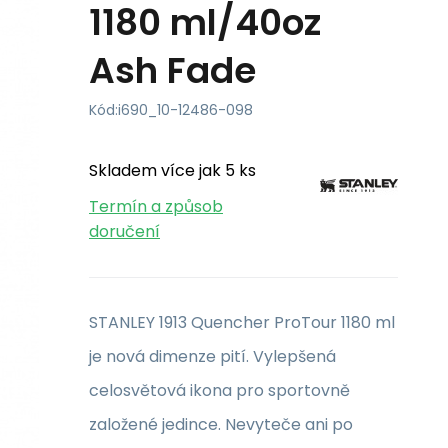
1180 ml/40oz
Ash Fade
Kód:
i690_10-12486-098
Skladem více jak 5 ks
Termín a způsob
doručení
STANLEY 1913 Quencher ProTour 1180 ml
je nová dimenze pití. Vylepšená
celosvětová ikona pro sportovně
založené jedince. Nevyteče ani po