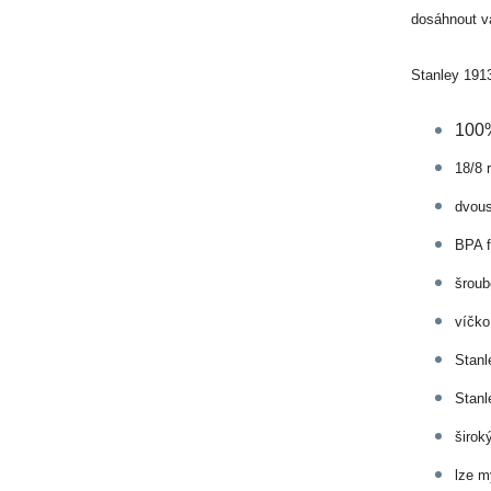
dosáhnout va
Stanley 191
100%
18/8 
dvous
BPA f
šroub
víčko
Stanl
Stan
širok
lze m