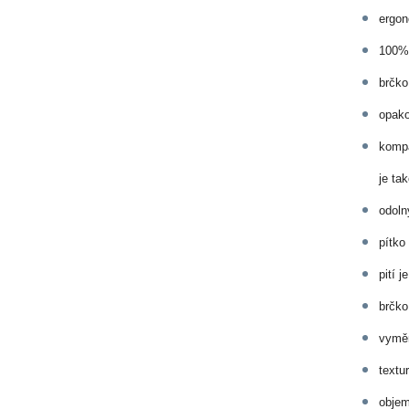
ergon
100% 
brčko
opako
kompa
je ta
odoln
pítko
pití 
brčko
vyměn
textu
objem