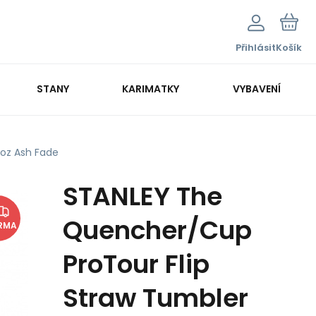
Přihlásit
Košík
STANY
KARIMATKY
VYBAVENÍ
0oz Ash Fade
STANLEY The
Quencher/Cup
RMA
ProTour Flip
Straw Tumbler