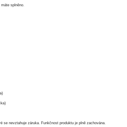
a máte splněno.
a)
čka)
é se nevztahuje záruka. Funkčnost produktu je plně zachována.