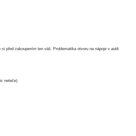
e si před zakoupením ten váš. Problematika otvoru na nápoje v autě
ic neteče)