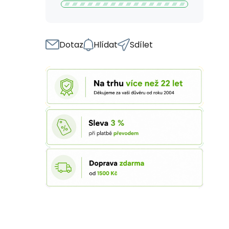
Dotaz
Hlídat
Sdílet