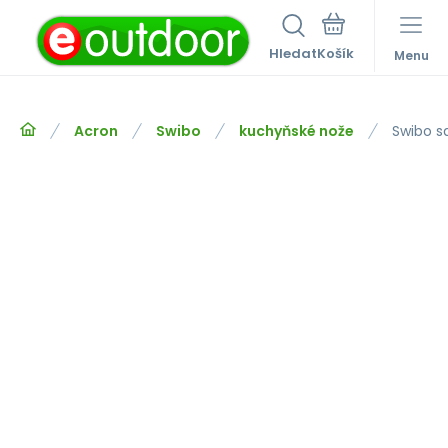
Hledat
Menu
Acron
Swibo
kuchyňské nože
Swibo 