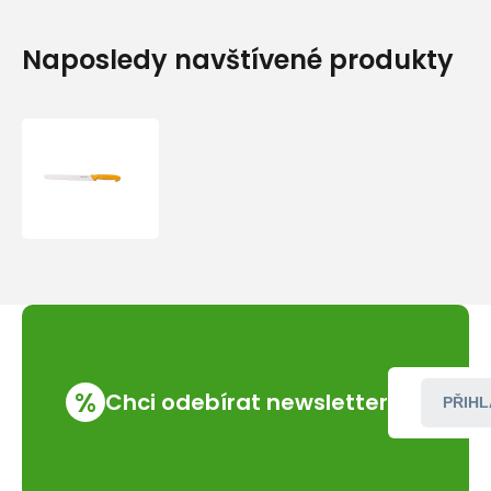
Naposledy navštívené produkty
Swibo
salámový
30
cm
%
Chci odebírat newsletter
PŘIHL