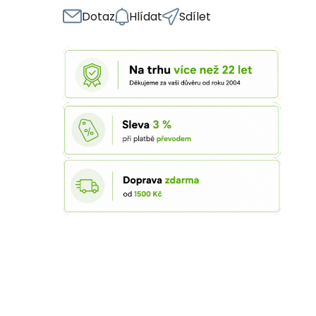
Dotaz
Hlídat
Sdílet