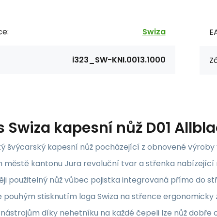
ce:
Swiza
E
i323_SW-KNI.0013.1000
Zá
s
Swiza kapesní nůž D01 Allbl
ký švýcarský kapesní nůž pocházející z obnovené výroby
 městě kantonu Jura revoluční tvar a střenka nabízející
ji použitelný nůž vůbec pojistka integrovaná přímo do st
e pouhým stisknutím loga Swiza na střence ergonomicky z
 nástrojům díky nehetníku na každé čepeli lze nůž dobře 