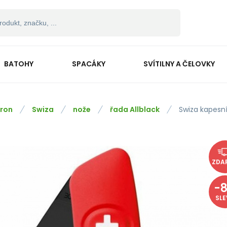
BATOHY
SPACÁKY
SVÍTILNY A ČELOVKY
ron
Swiza
nože
řada Allblack
Swiza kapesní
ZDA
-
SL