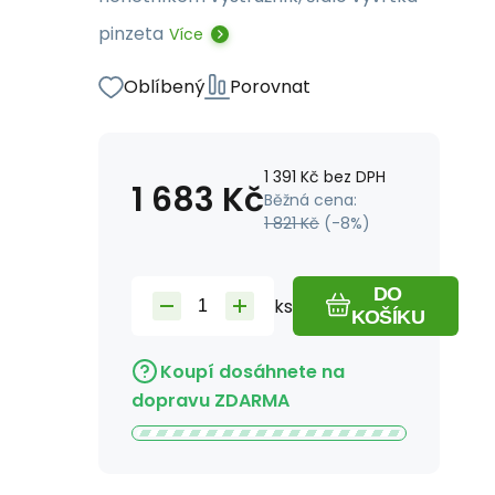
pinzeta
Více
Oblíbený
Porovnat
1 391
Kč
bez DPH
1 683
Kč
Běžná cena:
1 821
Kč
(-
8
%)
DO
ks
KOŠÍKU
Koupí dosáhnete na
dopravu ZDARMA