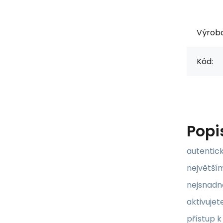
Výrob
Kód:
Popi
autentic
největším
nejsnadně
aktivujet
přístup k