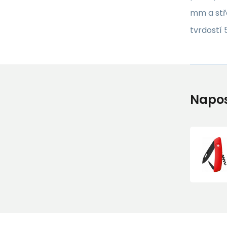
mm a stř
tvrdostí 
Napos