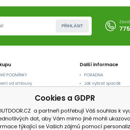
Zavo
PŘIHLÁSIT
775
ákupu
Další informace
NÍ PODMÍNKY
PORADNA
ení od smlouvy
Jak vybrat spacák
TY
Jak vybrat batoh
Cookies a GDPR
NÉ A DOPRAVA
Jak vybrat karimatku
 osobních údajů
Reklamace
UTDOOR.CZ a partneři potřebují Váš souhlas k vyu
jednotlivých dat, aby Vám mimo jiné mohli ukazova
ormace týkající se Vašich zájmů pomocí personali