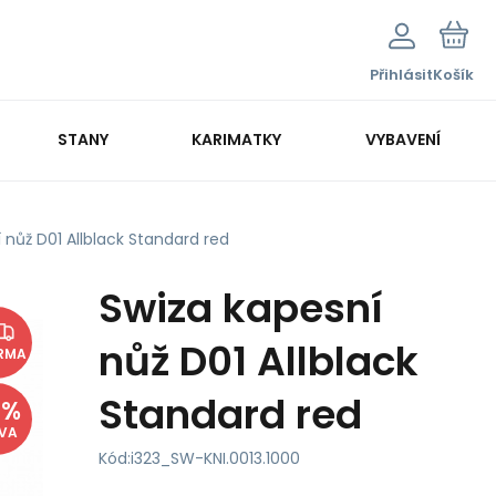
Přihlásit
Košík
STANY
KARIMATKY
VYBAVENÍ
 nůž D01 Allblack Standard red
Swiza kapesní
nůž D01 Allblack
RMA
Standard red
8
%
EVA
Kód:
i323_SW-KNI.0013.1000