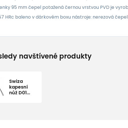
enky 95 mm čepel potažená černou vrstvou PVD je vyroben
57 HRc baleno v dárkovém boxu nástroje: nerezová čepel 
ledy navštívené produkty
Swiza
kapesní
nůž D01
Allblack
Standard
red