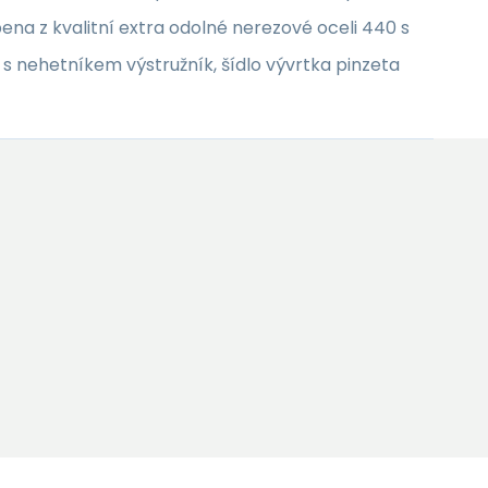
a z kvalitní extra odolné nerezové oceli 440 s
s nehetníkem výstružník, šídlo vývrtka pinzeta