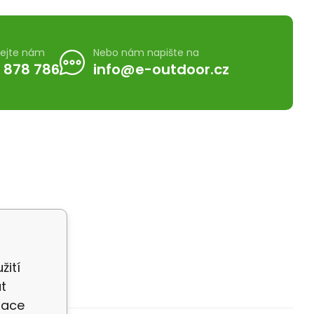
lejte nám
Nebo nám napište na
 878 786
info@e-outdoor.cz
žití
t
zace