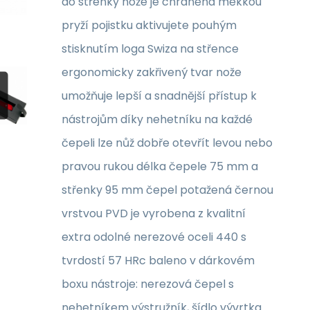
do střenky nože je chráněna měkkou
pryží pojistku aktivujete pouhým
stisknutím loga Swiza na střence
ergonomicky zakřivený tvar nože
umožňuje lepší a snadnější přístup k
nástrojům díky nehetníku na každé
čepeli lze nůž dobře otevřít levou nebo
pravou rukou délka čepele 75 mm a
střenky 95 mm čepel potažená černou
vrstvou PVD je vyrobena z kvalitní
extra odolné nerezové oceli 440 s
tvrdostí 57 HRc baleno v dárkovém
boxu nástroje: nerezová čepel s
nehetníkem výstružník, šídlo vývrtka