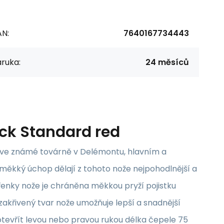
AN:
7640167734443
ruka:
24 měsíců
ack Standard red
 ve známé továrně v Delémontu, hlavním a
 měkký úchop dělají z tohoto nože nejpohodlnější a
řenky nože je chráněna měkkou pryží pojistku
akřivený tvar nože umožňuje lepší a snadnější
otevřít levou nebo pravou rukou délka čepele 75