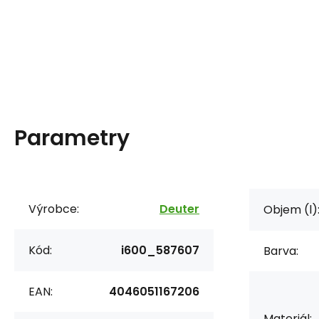
Parametry
Výrobce:
Deuter
Objem (l)
Kód:
i600_587607
Barva:
EAN:
4046051167206
Materiál: