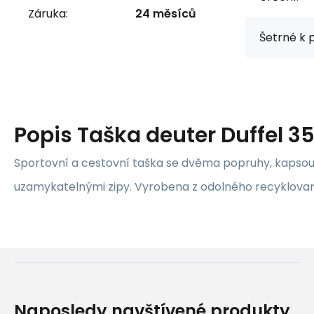
Záruka:
24 měsíců
Šetrné k p
Popis
Taška deuter Duffel 3
Sportovní a cestovní taška se dvěma popruhy, kapsou
uzamykatelnými zipy. Vyrobena z odolného recyklovan
Naposledy navštívené produkty