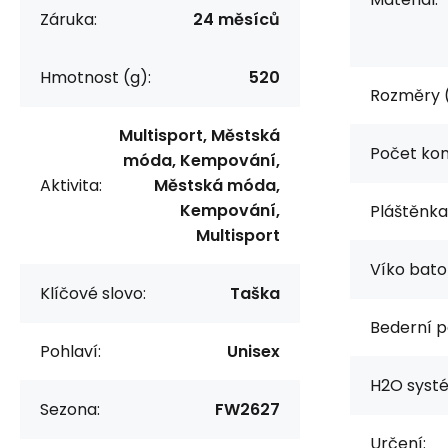
Záruka:
24 měsíců
Hmotnost (g):
520
Rozměry 
Multisport, Městská
Počet ko
móda, Kempování,
Aktivita:
Městská móda,
Kempování,
Pláštěnka
Multisport
Víko bato
Klíčové slovo:
Taška
Bederní p
Pohlaví:
Unisex
H2O syst
Sezona:
FW2627
Určení: