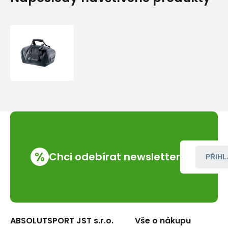
Taška
deuter
Duffel
35
%
Chci odebírat newsletter
PŘIHL
ABSOLUTSPORT JST s.r.o.
Vše o nákupu