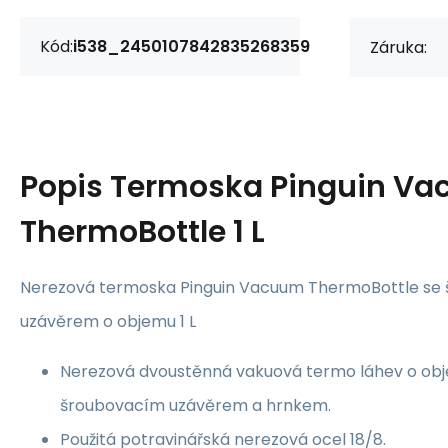
Kód:
i538_2450107842835268359
Záruka:
Popis
Termoska Pinguin V
ThermoBottle 1 L
Nerezová termoska Pinguin Vacuum ThermoBottle se
uzávěrem o objemu 1 L
Nerezová dvoustěnná vakuová termo láhev o obj
šroubovacím uzávěrem a hrnkem.
Použitá potravinářská nerezová ocel 18/8.