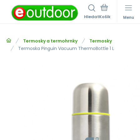
Hledat
Menu
Termosky a termohrnky
Termosky
Termoska Pinguin Vacuum ThermoBottle 1 L