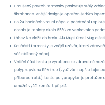
Broušený povrch termosky poskytuje stálý vzhled
škrábance. Vnější design je opatřen šedým logem 
Po 24 hodinách vroucí nápoj o počáteční teplot
dosahuje teploty okolo 65°C za venkovních podm
Láhev lze vložit do hrnku Alu Mug i Steel Mug a šetř
Součástí termosky je vnější uzávěr, který zároveň
váš oblíbený nápoj.
Vnitřní část hrnku je vyrobena ze zdravotně ne
polypropylenu BPA free (využíván např. u kojenec
příborech atd.), tento polypropylen je protažen až
umožní vyšší komfort při pití.