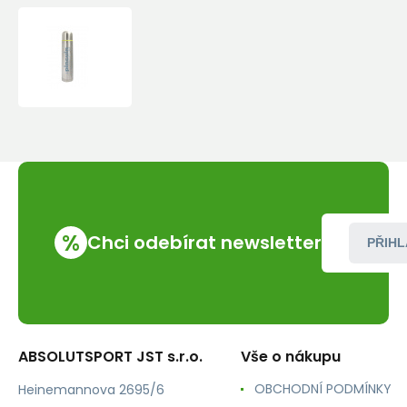
Termoska
Pinguin
Vacuum
ThermoBottle
1
L
%
Chci odebírat newsletter
PŘIHL
ABSOLUTSPORT JST s.r.o.
Vše o nákupu
OBCHODNÍ PODMÍNKY
Heinemannova 2695/6