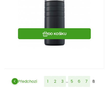
Oblíbený
Porovnat
DO KOŠÍKU
...
Předchozí
1
2
3
5
6
7
8