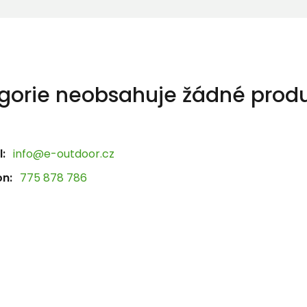
gorie neobsahuje žádné produ
:
info@e-outdoor.cz
on:
775 878 786