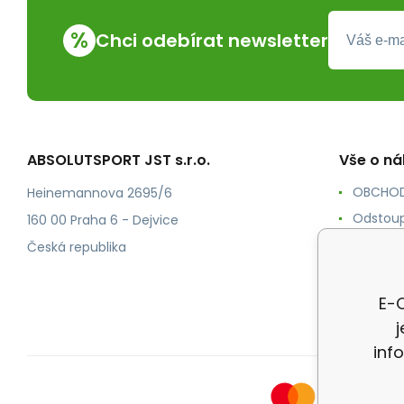
%
Chci odebírat newsletter
ABSOLUTSPORT JST s.r.o.
Vše o n
OBCHOD
Heinemannova 2695/6
Odstoup
160 00 Praha 6 - Dejvice
KONTAK
Česká republika
POŠTOV
Ochrana
E-O
inf