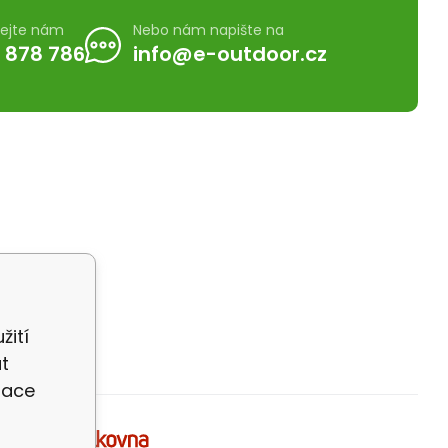
lejte nám
Nebo nám napište na
 878 786
info@e-outdoor.cz
žití
t
zace