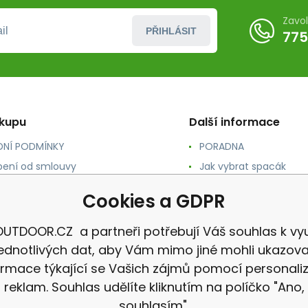
Zavo
PŘIHLÁSIT
775
ákupu
Další informace
NÍ PODMÍNKY
PORADNA
ení od smlouvy
Jak vybrat spacák
TY
Jak vybrat batoh
Cookies a GDPR
NÉ A DOPRAVA
Jak vybrat karimatku
 osobních údajů
Reklamace
UTDOOR.CZ a partneři potřebují Váš souhlas k vyu
jednotlivých dat, aby Vám mimo jiné mohli ukazova
ormace týkající se Vašich zájmů pomocí personali
reklam. Souhlas udělíte kliknutím na políčko "Ano,
souhlasím".