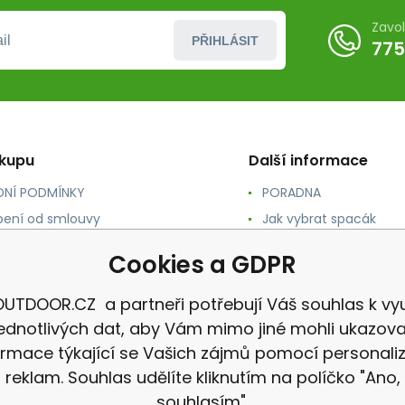
Zavo
PŘIHLÁSIT
775
ákupu
Další informace
NÍ PODMÍNKY
PORADNA
ení od smlouvy
Jak vybrat spacák
TY
Jak vybrat batoh
Cookies a GDPR
NÉ A DOPRAVA
Jak vybrat karimatku
 osobních údajů
Reklamace
UTDOOR.CZ a partneři potřebují Váš souhlas k vyu
jednotlivých dat, aby Vám mimo jiné mohli ukazova
ormace týkající se Vašich zájmů pomocí personali
reklam. Souhlas udělíte kliknutím na políčko "Ano,
souhlasím".