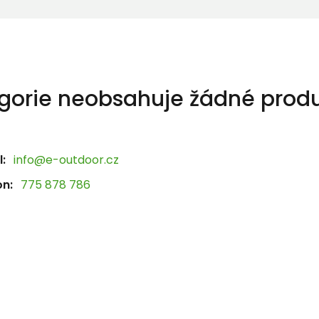
gorie neobsahuje žádné produ
:
info@e-outdoor.cz
on:
775 878 786