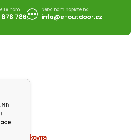
lejte nám
Nebo nám napište na
 878 786
info@e-outdoor.cz
žití
t
zace