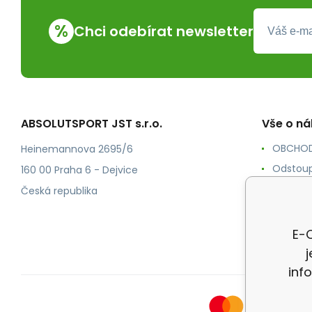
%
Chci odebírat newsletter
ABSOLUTSPORT JST s.r.o.
Vše o n
OBCHOD
Heinemannova 2695/6
Odstoup
160 00 Praha 6 - Dejvice
KONTAK
Česká republika
POŠTOV
Ochrana
E-O
inf