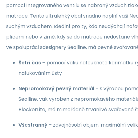
pomocí integrovaného ventilu se nabraný vzduch tla
matrace. Tento ultralehký obal snadno naplní vaši Ne
suchým vzduchem. Ideální pro ty, kdo neudýchají nafo
plícemi nebo v zimě, kdy se do matrace nedostane vlh
ve spolupráci sdesignery Sealline, má pevné svařované 
Šetří čas
– pomocí vaku nafouknete karimatku ry
nafukováním ústy
Nepromokavý pevný materiál
– s výrobou pomoh
Sealline, vak vyroben z nepromokavého materiálu
BlockerLite, má mimořádně trvanlivé svařované š
Všestranný
– zdvojnásobí objem, maximální veliko