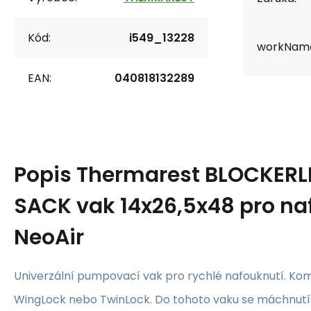
Kód:
i549_13228
workNam
EAN:
040818132289
Popis
Thermarest BLOCKERL
SACK vak 14x26,5x48 pro na
NeoAir
Univerzální pumpovací vak pro rychlé nafouknutí. Komp
WingLock nebo TwinLock. Do tohoto vaku se máchnut