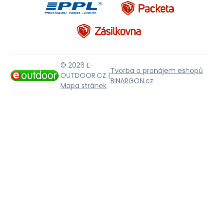
© 2026 E-
Tvorba a pronájem eshopů
OUTDOOR.CZ |
BINARGON.cz
Mapa stránek