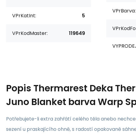
VPrBarva:
VPrKatInt:
5
VPrKodFo
VPrKodMaster:
119649
VYPRODEJ
Popis
Thermarest Deka The
Juno Blanket barva Warp Sp
Potřebujete-li extra zahřátí celého těla anebo nechce
sezení u praskajícího ohně, s radostí opakovaně sáhn