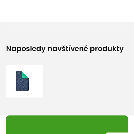
Naposledy navštívené produkty
Thermarest
Deka
Thermarest
Juno
Blanket
barva
Warp
Speed
Print