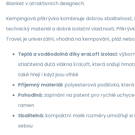
Blanket v atraktivních designech.
Kempingová přikrývka kombinuje dobrou sbalitelnost,
technický materiál a dobré izolační vlastnosti. Přikrýv
Travel, je univerzální, vhodná na kempování, pláž neb
Teplá a voděodolná díky eraLoft izolaci:
výborně
stlačitelná dutá vlákna EraLoft, která snižují hmot
také hřejí i když jsou vlhké
Příjemný materiál:
polyesterová podšívka, která 
Pohodlná:
zapínání na patent pro rychlé uchycen
ramen
Sbalitelná:
kompaktní malé rozměry umožňují si v
sebou