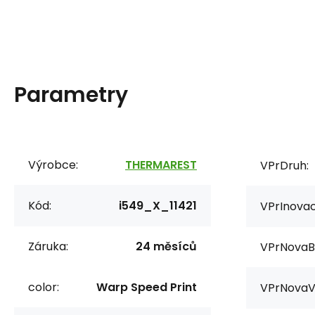
Parametry
Výrobce:
THERMAREST
VPrDruh:
Kód:
i549_X_11421
VPrInovac
Záruka:
24 měsíců
VPrNovaB
color:
Warp Speed Print
VPrNovaV