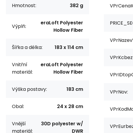
Hmotnost:
382 g
VPrCenaI
eraLoft Polyester
PRICE_SE
Výplň:
Hollow Fiber
VPrNazev
Šířka a délka:
183 x 114 cm
VPrKcbez
Vnitřní
eraLoft Polyester
materiál:
Hollow Fiber
VPrIDtop
Výška postavy:
183 cm
VPrNov:
Obal:
24 x 28 cm
VPrKodMa
Vnější
30D polyester w/
VPrEurbe
materiál:
DWR