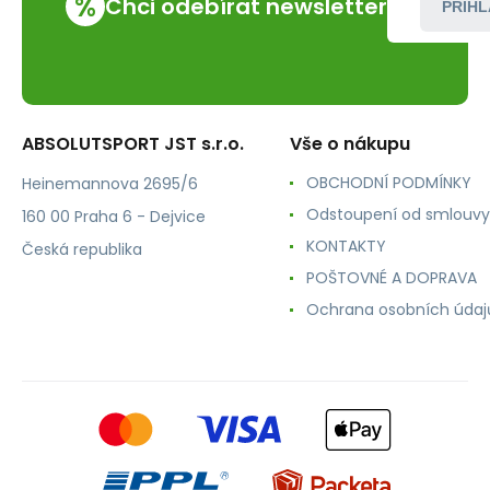
%
Chci odebírat newsletter
PŘIHL
ABSOLUTSPORT JST s.r.o.
Vše o nákupu
OBCHODNÍ PODMÍNKY
Heinemannova 2695/6
Odstoupení od smlouvy
160 00 Praha 6 - Dejvice
KONTAKTY
Česká republika
POŠTOVNÉ A DOPRAVA
Ochrana osobních údaj