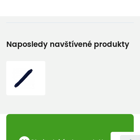
Naposledy navštívené produkty
Tkaničky
ploché
Duras
tmavě
modré
multipack