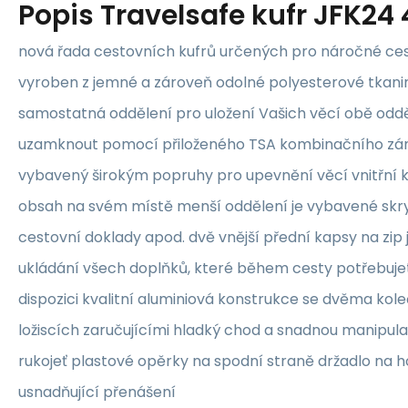
Popis
Travelsafe kufr JFK24 
nová řada cestovních kufrů určených pro náročné cest
vyroben z jemné a zároveň odolné polyesterové tkani
samostatná oddělení pro uložení Vašich věcí obě odd
uzamknout pomocí přiloženého TSA kombinačního zámk
vybavený širokým popruhy pro upevnění věcí vnitřní ka
obsah na svém místě menší oddělení je vybavené skr
cestovní doklady apod. dvě vnější přední kapsy na zip j
ukládání všech doplňků, které během cesty potřebujet
dispozici kvalitní aluminiová konstrukce se dvěma kol
ložiscích zaručujícími hladký chod a snadnou manipula
rukojeť plastové opěrky na spodní straně držadlo na h
usnadňující přenášení