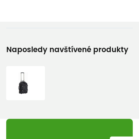
Naposledy navštívené produkty
Travelsafe
kufr
JFK24
48l
black