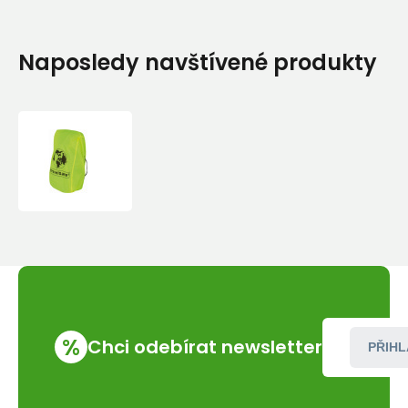
Naposledy navštívené produkty
TravelSafe
pláštěnka
přes
batoh
Combipack
M
fluor
yellow
%
Chci odebírat newsletter
PŘIHL