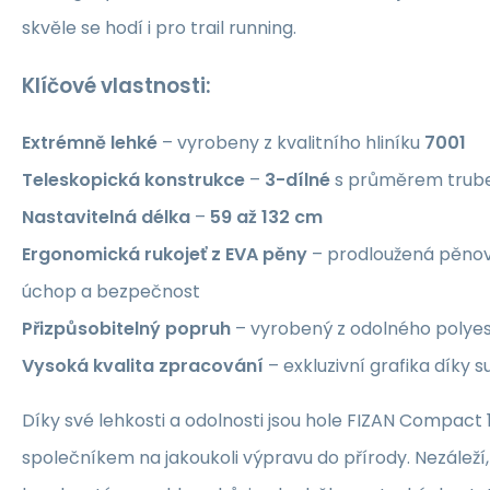
skvěle se hodí i pro trail running.
Klíčové vlastnosti:
Extrémně lehké
– vyrobeny z kvalitního hliníku
7001
Teleskopická konstrukce
–
3-dílné
s průměrem trub
Nastavitelná délka
–
59 až 132 cm
Ergonomická rukojeť z EVA pěny
– prodloužená pěnov
úchop a bezpečnost
Přizpůsobitelný popruh
– vyrobený z odolného polye
Vysoká kvalita zpracování
– exkluzivní grafika díky
Díky své lehkosti a odolnosti jsou hole FIZAN Compact
společníkem na jakoukoli výpravu do přírody. Nezáleží, 