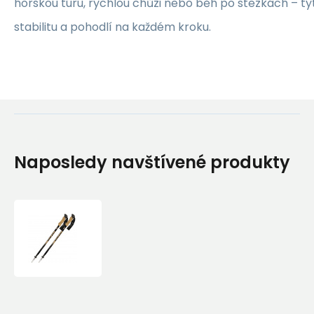
horskou túru, rychlou chůzi nebo běh po stezkách – t
stabilitu a pohodlí na každém kroku.
Naposledy navštívené produkty
Trekingové
hole
FIZAN
Compact
1947
–
ultralehké,