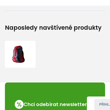
Naposledy navštívené produkty
Turistický
batoh
Baladeo
PLR133
Nanga
Parbat
35L
%
Chci odebírat newsletter
PŘIHL