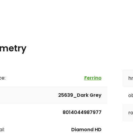
metry
ce:
Ferrino
h
25639_Dark Grey
o
8014044987977
r
l:
Diamond HD