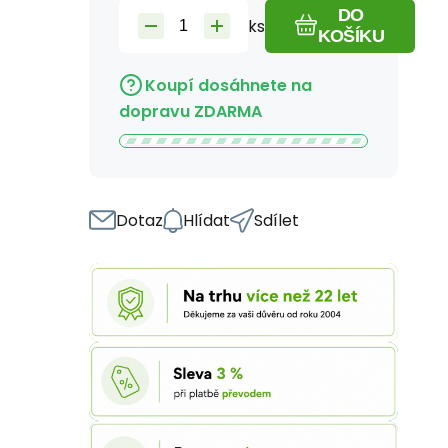
DO
ks
KOŠÍKU
Koupí dosáhnete na
dopravu ZDARMA
Dotaz
Hlídat
Sdílet