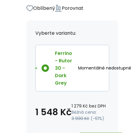
Oblíbený
Porovnat
Vyberte variantu:
Ferrino
- Rutor
30 -
Momentálně nedostupné
Dark
Grey
1 279
Kč
bez DPH
1 548
Kč
Běžná cena:
3 990
Kč
(-
61
%)