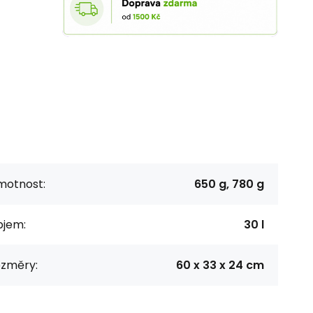
motnost:
650 g, 780 g
bjem:
30 l
ozměry:
60 x 33 x 24 cm