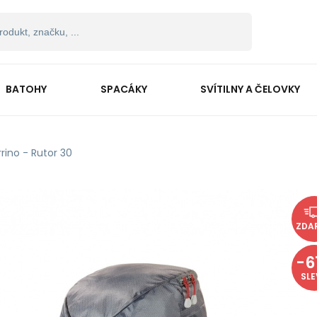
BATOHY
SPACÁKY
SVÍTILNY A ČELOVKY
rrino - Rutor 30
ZDA
-
6
SL