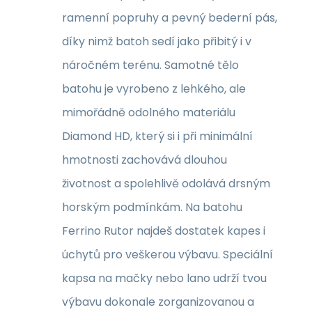
ramenní popruhy a pevný bederní pás,
díky nimž batoh sedí jako přibitý i v
náročném terénu. Samotné tělo
batohu je vyrobeno z lehkého, ale
mimořádně odolného materiálu
Diamond HD, který si i při minimální
hmotnosti zachovává dlouhou
životnost a spolehlivě odolává drsným
horským podmínkám. Na batohu
Ferrino Rutor najdeš dostatek kapes i
úchytů pro veškerou výbavu. Speciální
kapsa na mačky nebo lano udrží tvou
výbavu dokonale zorganizovanou a