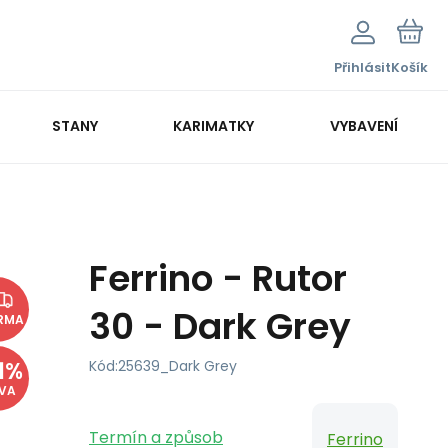
Přihlásit
Košík
STANY
KARIMATKY
VYBAVENÍ
Ferrino - Rutor
30 - Dark Grey
RMA
1
%
Kód:
25639_Dark Grey
EVA
Termín a způsob
Ferrino