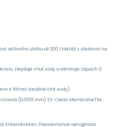
ost aktivního uhlíku až 200 l taktéž v závislosti na
ikronu, zlepšuje chuť vody a eliminuje zápach (i
eno k filtraci vizuálně čiré vody)
1 micronová (0,0001 mm) EZ-Clean MembraneTM,
coli, Enterokokken, Pseudomonas aeruginosa