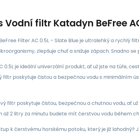
s
Vodní filtr Katadyn BeFree A
eFree Filter AC 0.5L – Slate Blue je ultralehký a rychlý 
mikroorganismy, zlepšuje chuť a snižuje zápach.
Snadno se p
 0.5L je ideální univerzální produkt, ať už jste na túře, c
ý filtr poskytuje čistou a bezpečnou vodu s minimálním úsil
ý filtr poskytuje čistou, bezpečnou a chutnou vodu, ať u
až 2 litry za minutu budete mít čerstvou vodu během chv
tup k čerstvému horskému potoku, který je již lahodný?
J