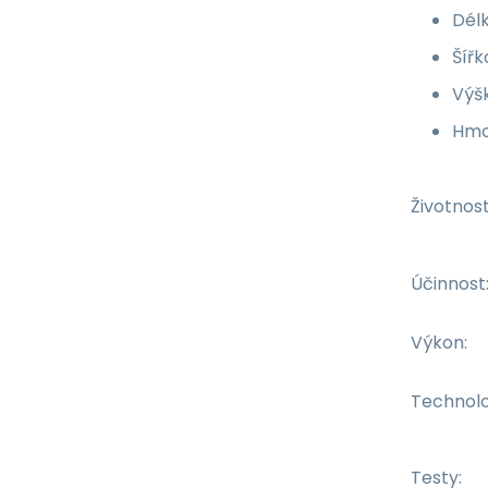
Dél
Šíř
Výš
Hmo
Životnost
Účinnost
Výkon:
Technolo
Testy: