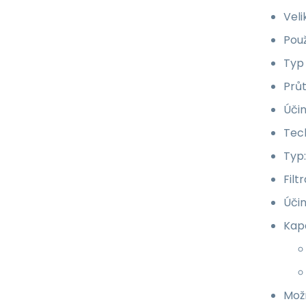
Veli
Použ
Typ
Průt
Účin
Tech
Typ
Filt
Účin
Kapa
Možn