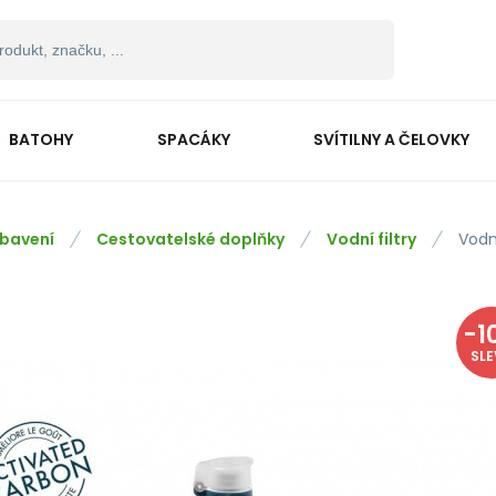
BATOHY
SPACÁKY
SVÍTILNY A ČELOVKY
bavení
Cestovatelské doplňky
Vodní filtry
Vodn
-
1
SL