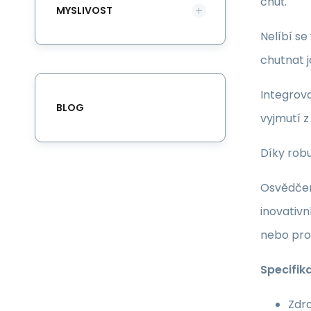
chuť.
MYSLIVOST
Nelíbí s
chutnat j
Integrov
BLOG
vyjmutí z
Díky robu
Osvědčen
inovativn
nebo prop
Specifik
Zdro