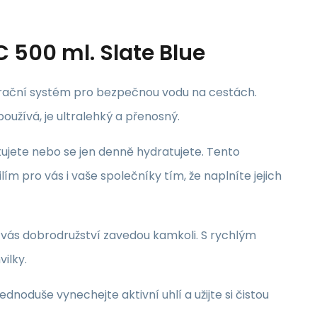
C 500 ml. Slate Blue
filtrační systém pro bezpečnou vodu na cestách.
oužívá, je ultralehký a přenosný.
estujete nebo se jen denně hydratujete.
Tento
ím pro vás i vaše společníky tím, že naplníte jejich
ž vás dobrodružství zavedou kamkoli.
S rychlým
ilky.
ednoduše vynechejte aktivní uhlí a užijte si čistou