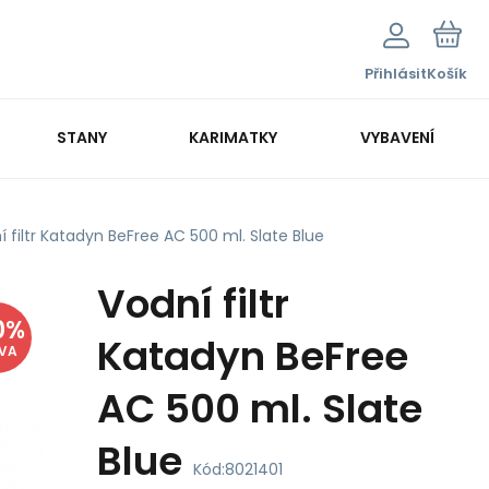
Přihlásit
Košík
STANY
KARIMATKY
VYBAVENÍ
í filtr Katadyn BeFree AC 500 ml. Slate Blue
Vodní filtr
0
%
Katadyn BeFree
EVA
AC 500 ml. Slate
Blue
Kód:
8021401