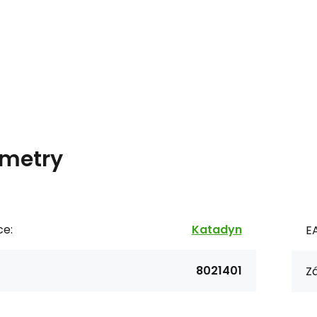
metry
ce:
Katadyn
E
8021401
Zá