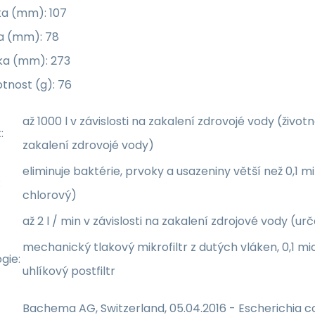
ka (mm): 107
ka (mm): 78
ka (mm): 273
tnost (g): 76
až 1000 l v závislosti na zakalení zdrovojé vody (životn
:
zakalení zdrovojé vody)
eliminuje baktérie, prvoky a usazeniny větší než 0,1 m
:
chlorový)
až 2 l / min v závislosti na zakalení zdrojové vody (urč
mechanický tlakový mikrofiltr z dutých vláken, 0,
gie:
uhlíkový postfiltr
Bachema AG, Switzerland, 05.04.2016 - Escherichia 