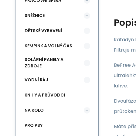
PRACOVNÍ SFÉRA
SNĚŽNICE
Popi
DĚTSKÉ VYBAVENÍ
Katadyn B
KEMPINK A VOLNÝ ČAS
Filtruje 
SOLÁRNÍ PANELY A
BeFree AC
ZDROJE
ultralehk
VODNÍ RÁJ
lahve.
KNIHY A PRŮVODCI
Dvoufázov
NA KOLO
průtokem 
PRO PSY
Máte přís