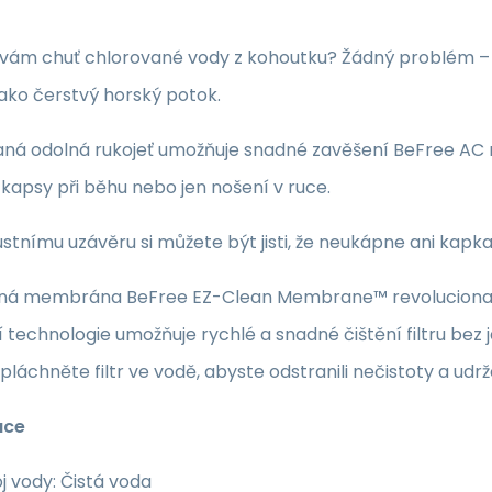
e vám chuť chlorované vody z kohoutku?
Žádný problém – 
ako čerstvý horský potok.
aná odolná rukojeť umožňuje snadné zavěšení BeFree AC
 kapsy při běhu nebo jen nošení v ruce.
stnímu uzávěru si můžete být jisti, že neukápne ani kapka,
á membrána BeFree EZ-Clean Membrane™ revolucionalizu
í technologie umožňuje rychlé a snadné čištění filtru bez j
láchněte filtr ve vodě, abyste odstranili nečistoty a udrž
ace
j vody: Čistá voda