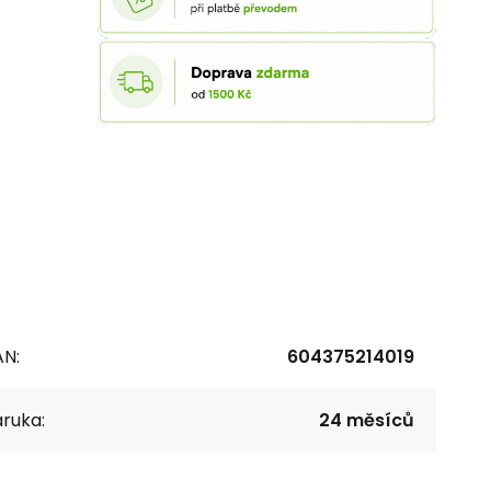
AN:
604375214019
ruka:
24 měsíců