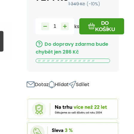
1 349
Kč
(-
10
%)
DO
ks
KOŠÍKU
Do dopravy zdarma bude
chybět jen
286
Kč
Dotaz
Hlídat
Sdílet