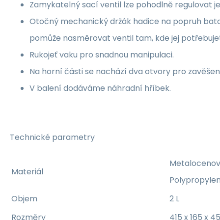
Zamykatelný sací ventil lze pohodlně regulovat j
Otočný mechanický držák hadice na popruh ba
pomůže nasměrovat ventil tam, kde jej potřebuje
Rukojeť vaku pro snadnou manipulaci.
Na horní části se nachází dva otvory pro zavěšen
V balení dodáváme náhradní hříbek.
Technické parametry
Metalocenový
Materiál
Polypropyle
Objem
2 L
Rozměry
415 x 165 x 