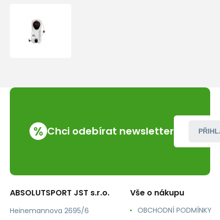
Vodní
vak
Pinguin
Camelbag
Basic
2L
%
Chci odebírat newsletter
PŘIHL
ABSOLUTSPORT JST s.r.o.
Vše o nákupu
OBCHODNÍ PODMÍNKY
Heinemannova 2695/6