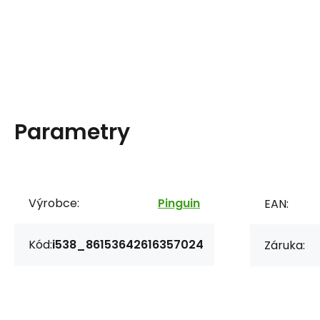
Parametry
Výrobce:
Pinguin
EAN:
Kód:
i538_86153642616357024
Záruka: