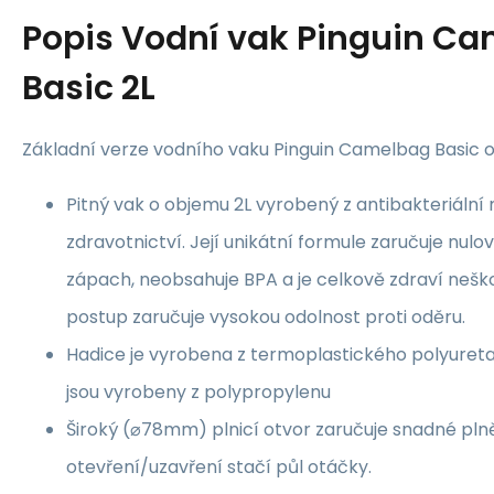
Popis
Vodní vak Pinguin C
Basic 2L
Základní verze vodního vaku Pinguin Camelbag Basic 
Pitný vak o objemu 2L vyrobený z antibakteriální
zdravotnictví. Její unikátní formule zaručuje nul
zápach, neobsahuje BPA a je celkově zdraví neško
postup zaručuje vysokou odolnost proti oděru.
Hadice je vyrobena z termoplastického polyureta
jsou vyrobeny z polypropylenu
Široký (⌀78mm) plnicí otvor zaručuje snadné plněn
otevření/uzavření stačí půl otáčky.