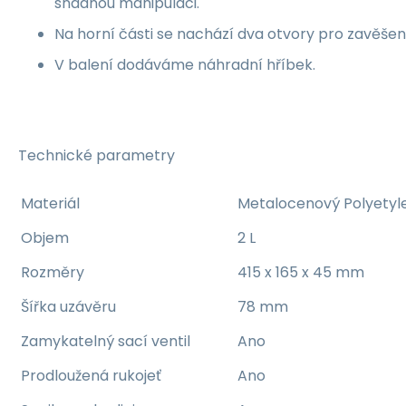
snadnou manipulaci.
Na horní části se nachází dva otvory pro zavěšen
V balení dodáváme náhradní hříbek.
Technické parametry
Materiál
Metalocenový Polyetyle
Objem
2 L
Rozměry
415 x 165 x 45 mm
Šířka uzávěru
78 mm
Zamykatelný sací ventil
Ano
Prodloužená rukojeť
Ano