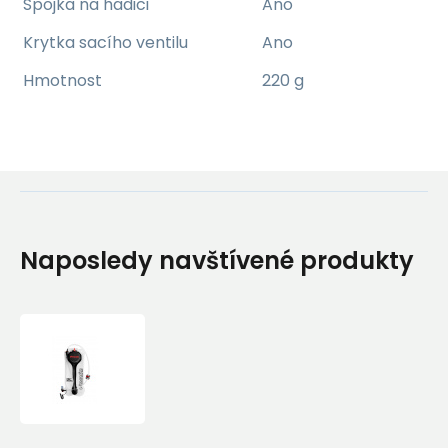
Spojka na hadici
Ano
Krytka sacího ventilu
Ano
Hmotnost
220 g
Naposledy navštívené produkty
Vodní
vak
Pinguin
Camelbag
Pro