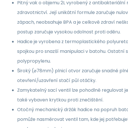
Pitný vak o objemu 2L vyrobený z antibakteriální
zdravotnictví. Její unikátní formule zaručuje nul
zápach, neobsahuje BPA a je celkově zdraví neško
postup zaručuje vysokou odolnost proti oděru.
Hadice je vyrobena z termoplastického polyureta
spojkou pro snazší manipulaci v batohu. Ostatní s
polypropylenu.
Široký (⌀78mm) plnicí otvor zaručuje snadné plněn
otevření/uzavření stačí půl otáčky.
Zamykatelný sací ventil lze pohodlně regulovat je
také vybaven krytkou proti znečištění.
Otočný mechanický držák hadice na popruh ba
pomůže nasměrovat ventil tam, kde jej potřebujet