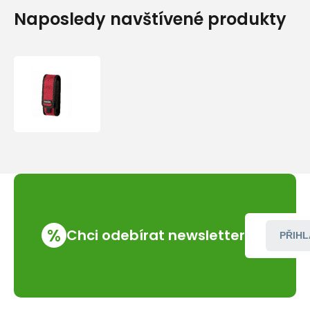
Naposledy navštívené produkty
Wenger
pouzdro
40
červené
%
Chci odebírat newsletter
PŘIHL