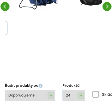
možností nastavení
UE
na výšku postavy
E
Řadit produkty od
Produktů
Skla