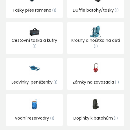
Tašky přes rameno
Duffle batohy/tašky
1
1
Cestovní taška a kufry
Krosny a nosítka na děti
1
1
Ledvinky, peněženky
Zámky na zavazadla
1
1
Vodní rezervoáry
Doplňky k batohům
1
1