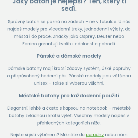
Jaký batoh je nejlepší? Ten, který ti
sedí.
Správný batoh se pozná na zádech – ne v tabulce. U nás
najdeš modely pro vícedenní treky, jednodenní výlety, do
města i do práce. Značky jako Osprey, Deuter nebo
Ferrino garantují kvalitu, odolnost a pohodlí.
Pánské a dámské modely
Dámské batohy mají kratší zádový systém, úzké popruhy
a přizpůsobený bederní pás. Pánské modely jsou většinou
unisex – takže si vyberou všichni.
Městské batohy pro každodenní použití
Elegantní, lehké a často s kapsou na notebook – městské
batohy zvládnou i kratší výlet. Všechny modely najdeš v
přehledných kategoriích níže.
Nejste si jisti výběrem? Mrkněte do
poradny
nebo nám