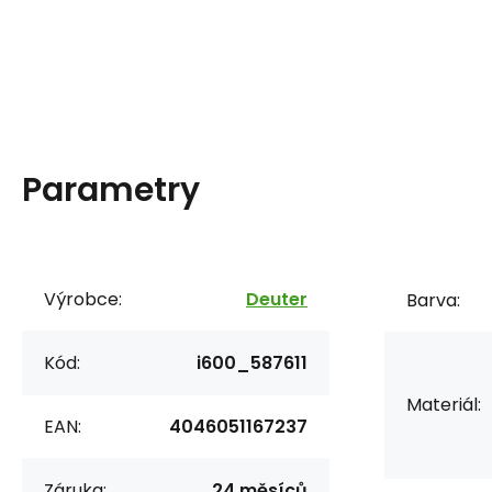
Parametry
Výrobce:
Deuter
Barva:
Kód:
i600_587611
Materiál:
EAN:
4046051167237
Záruka:
24 měsíců