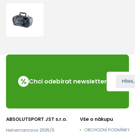
Taška
deuter
Duffel
50
%
Chci odebírat newsletter
PŘIHL
ABSOLUTSPORT JST s.r.o.
Vše o nákupu
OBCHODNÍ PODMÍNKY
Heinemannova 2695/6