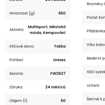
Rozměry 
Hmotnost (g):
650
Počet ko
Multisport, Městská
Aktivita:
Pláštěnka
móda, Kempování
Víko bato
Klíčové slovo:
Taška
Bederní p
Pohlaví:
Unisex
H2O syst
Sezona:
FW2627
Určení:
Záruka:
24 měsíců
Šetrné k p
Objem (l):
50