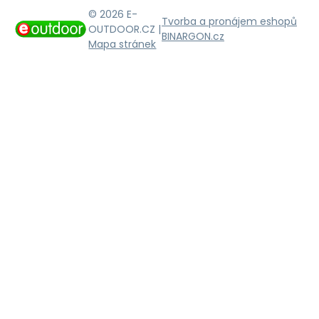
© 2026 E-
Tvorba a pronájem eshopů
OUTDOOR.CZ |
BINARGON.cz
Mapa stránek