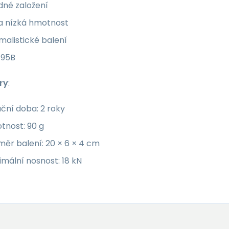
dné založení
ra nízká hmotnost
malistické balení
795B
ry
:
ční doba: 2 roky
tnost: 90 g
ěr balení: 20 × 6 × 4 cm
mální nosnost: 18 kN