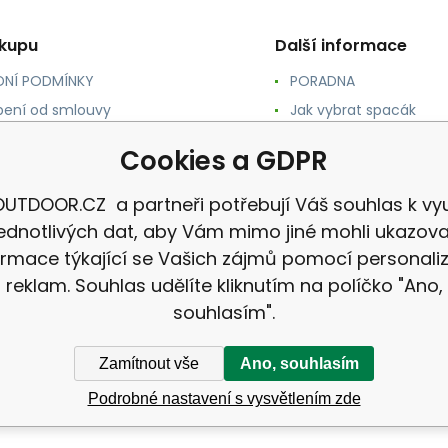
ákupu
Další informace
NÍ PODMÍNKY
PORADNA
ení od smlouvy
Jak vybrat spacák
TY
Jak vybrat batoh
Cookies a GDPR
NÉ A DOPRAVA
Jak vybrat karimatku
 osobních údajů
Reklamace
UTDOOR.CZ a partneři potřebují Váš souhlas k vyu
jednotlivých dat, aby Vám mimo jiné mohli ukazova
ormace týkající se Vašich zájmů pomocí personali
reklam. Souhlas udělíte kliknutím na políčko "Ano,
souhlasím".
Zamítnout vše
Ano, souhlasím
Podrobné nastavení s vysvětlením zde
CZ |
Mapa stránek