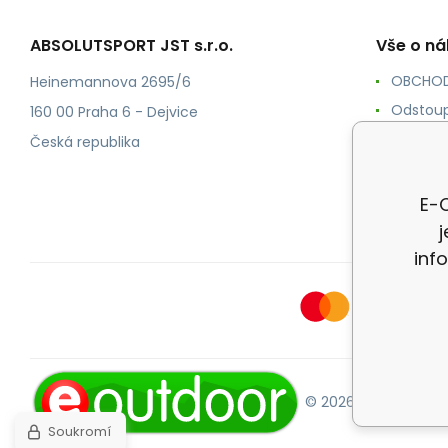
ABSOLUTSPORT JST s.r.o.
Vše o n
OBCHOD
Heinemannova 2695/6
Odstoup
160 00 Praha 6 - Dejvice
KONTAK
Česká republika
POŠTOV
Ochrana
E-O
inf
© 2026 E-OUTDOOR.
Soukromí