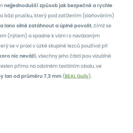
en
nejjednodušší způsob jak bezpečně a rychle
na bázi prusíku, který pod zatížením (slaňováním)
za lano silně zatáhnout a úplně povolit
, čímž se
kem (nýtem) a spadne k vám i s navázaným
rý se v praxi v úzké skupině lezců používal při
oro nic neváží
, všechny jeho části jsou vizuálně
reslen přímo na odolném textilním obalu, ve
py lan od průměru 7,3 mm
(
BEAL Gully
).