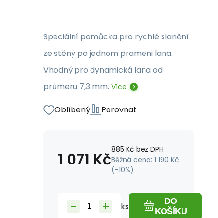
Speciální pomůcka pro rychlé slanění
ze stěny po jednom prameni lana.
Vhodný pro dynamická lana od
průmeru 7,3 mm.
Více
Oblíbený
Porovnat
885
Kč
bez DPH
1 071
Kč
Běžná cena:
1 190
Kč
(-
10
%)
DO
ks
KOŠÍKU