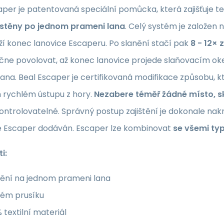
per je patentovaná speciální pomůcka, která zajišťuje t
e stěny po jednom prameni lana
. Celý systém je založen 
í konec lanovice Escaperu. Po slanění stačí pak
8 - 12× 
ačne povolovat, až konec lanovice projede slaňovacím o
na. Beal Escaper je certifikovaná modifikace způsobu, kte
rychlém ústupu z hory.
Nezabere téměř žádné místo, sk
ntrolovatelné. Správný postup zajištění je dokonale nak
e Escaper dodáván. Escaper lze kombinovat
se všemi ty
i:
nění na jednom prameni lana
tém prusíku
 textilní materiál