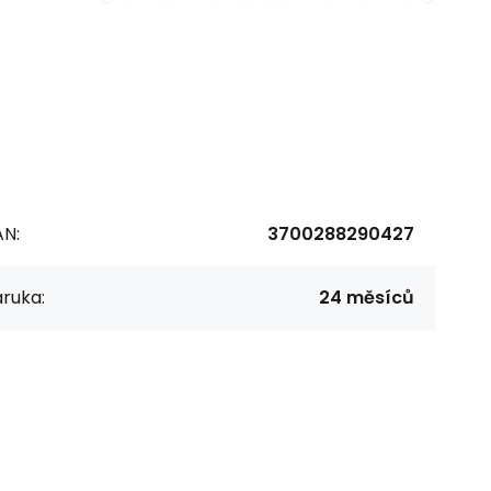
AN:
3700288290427
ruka:
24 měsíců