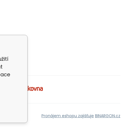
žití
t
zace
Pronájem eshopu zajišťuje
BINARGON.cz