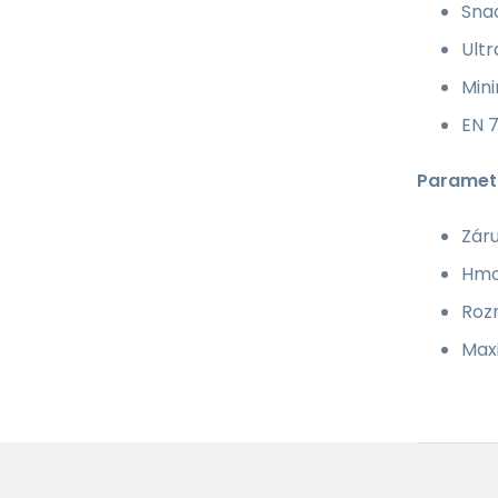
Sna
Ult
Mini
EN 
Paramet
Záru
Hmo
Rozm
Maxi