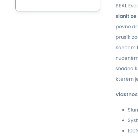
BEAL Esca
slanit z
pevně drž
prusík z
koncem la
nuceném 
snadno ko
kterém j
Vlastnost
Sla
Sys
100%