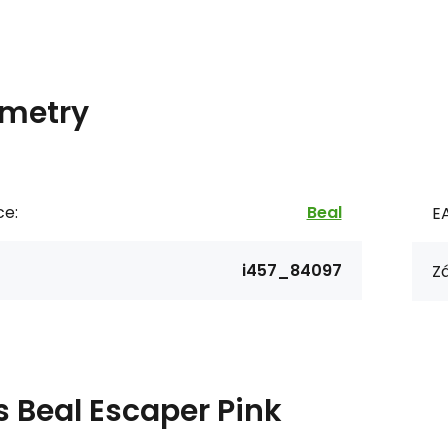
metry
ce:
Beal
E
i457_84097
Zá
s
Beal Escaper Pink