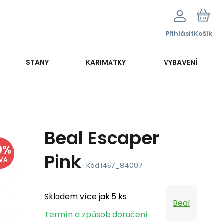
Přihlásit
Košík
STANY
KARIMATKY
VYBAVENÍ
Beal Escaper
0
%
Pink
EVA
Kód:
i457_84097
Skladem více jak 5 ks
Beal
Termín a způsob doručení