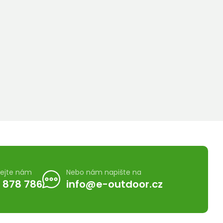
lejte nám
Nebo nám napište na
 878 786
info@e-outdoor.cz