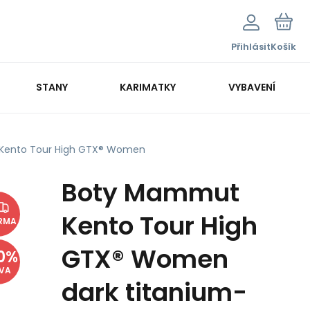
Přihlásit
Košík
STANY
KARIMATKY
VYBAVENÍ
Kento Tour High GTX® Women
Boty Mammut
Kento Tour High
RMA
GTX® Women
0
%
EVA
dark titanium-