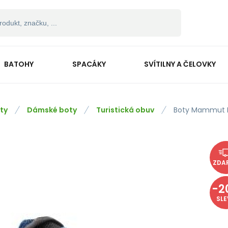
BATOHY
SPACÁKY
SVÍTILNY A ČELOVKY
ty
Dámské boty
Turistická obuv
Boty Mammut 
ZDA
-
2
SL