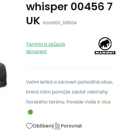
whisper 00456 7
UK
Kód:
i600_681534
Termín a způsob
doručení
Velmi lehká a zároveň pohodlná obuv,
která Vám pomůže zdolat nástrahy
horského terénu. Povede Vaše k
Více
Oblíbený
Porovnat