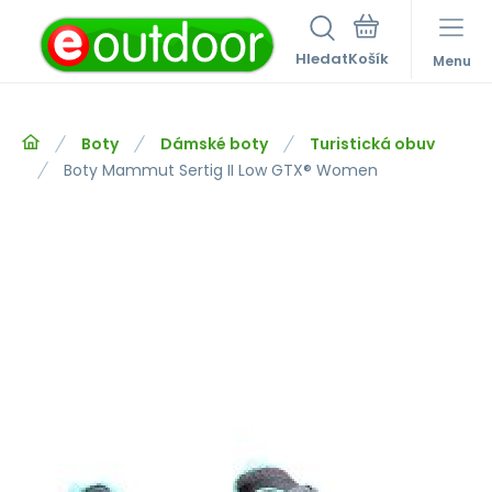
Hledat
Menu
Boty
Dámské boty
Turistická obuv
Boty Mammut Sertig II Low GTX® Women