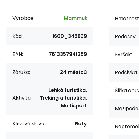
Výrobce:
Mammut
Hmotnost/
Kód:
i600_345839
Podešev:
EAN:
7613357941259
Svršek:
Záruka:
24 měsíců
Podšívka:
Lehká turistika,
Šířka obuv
Aktivita:
Treking a turistika,
Multisport
Mezipode
Klíčové slovo:
Boty
Nepromok