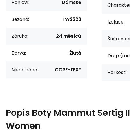
Pohlaví:
Dámské
Charakter
Sezona:
FW2223
Izolace:
Záruka:
24 měsíců
Šněrování
Barva:
Žlutá
Drop (mm
Membrána:
GORE-TEX®
Velikost:
Popis
Boty Mammut Sertig I
Women