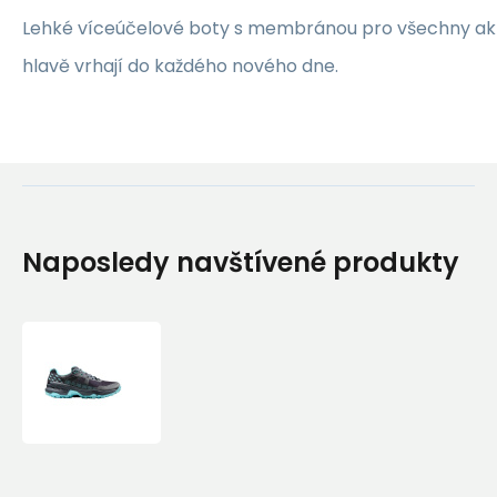
Lehké víceúčelové boty s membránou pro všechny akti
hlavě vrhají do každého nového dne.
Naposledy navštívené produkty
Boty
Mammut
Sertig
II
Low
GTX®
Women