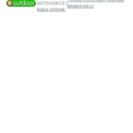
Tvorba a pronájem eshopů
OUTDOOR.CZ |
BINARGON.cz
Mapa stránek