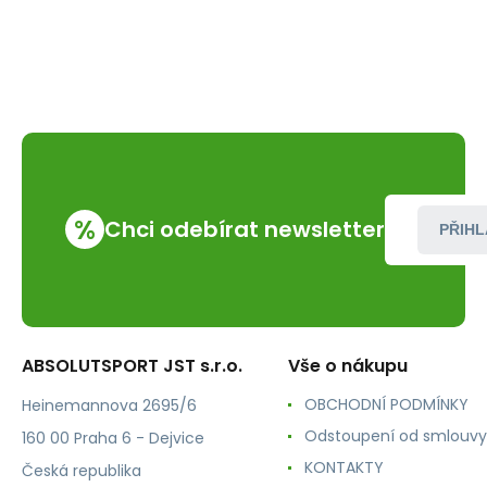
%
Chci odebírat newsletter
PŘIHL
ABSOLUTSPORT JST s.r.o.
Vše o nákupu
OBCHODNÍ PODMÍNKY
Heinemannova 2695/6
Odstoupení od smlouvy
160 00 Praha 6 - Dejvice
KONTAKTY
Česká republika