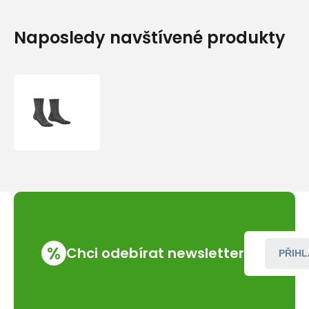
Naposledy navštívené produkty
Bridgedale
Hike
MW
MC
Boot
charcoal/832
%
Chci odebírat newsletter
PŘIHL