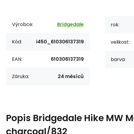
Výrobce:
Bridgedale
rok:
Kód:
i450_610306137319
velikost:
EAN:
610306137319
barva:
Záruka:
24 měsíců
Popis
Bridgedale Hike MW M
charcoal/832