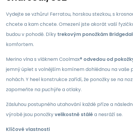
Vydejte se vzhůru! Ferratou, horskou stezkou, s krosno
chcete a kam chcete. Omezení jste akorát vaší fyzičko
budou v pohodě. Díky
trekovým ponožkám Bridgedal
komfortem.
Merino vlna s vláknem Coolmax®
odvedou od pokožky
jemný úplet s volnějším komínem dohlédnou na vaše po
nohách. Y heel konstrukce zařídí, že ponožky se na no
zapomeňte na puchýře a otlaky.
Zásluhou postupného utahování každé příze a násled
výrobě jsou ponožky
velikostně stálé
a nesráží se.
Klíčové vlastnosti