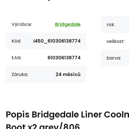
Výrobce:
Bridgedale
rok:
Kód:
i450_610306138774
velikost:
EAN:
610306138774
barva:
Záruka:
24 měsíců
Popis
Bridgedale Liner Cool
Boot x2 grey/806