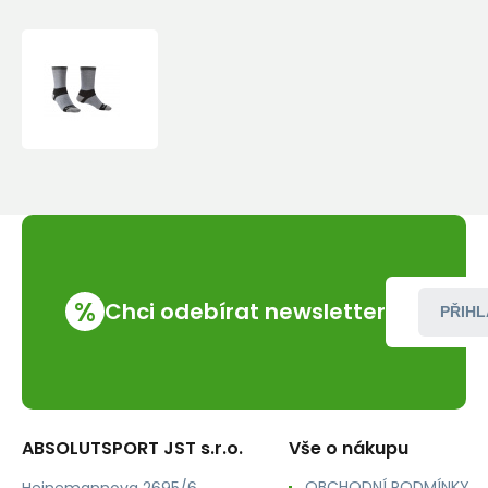
Bridgedale
Liner
Coolmax
Liner
Boot
x2
grey/806
%
Chci odebírat newsletter
PŘIHL
ABSOLUTSPORT JST s.r.o.
Vše o nákupu
OBCHODNÍ PODMÍNKY
Heinemannova 2695/6