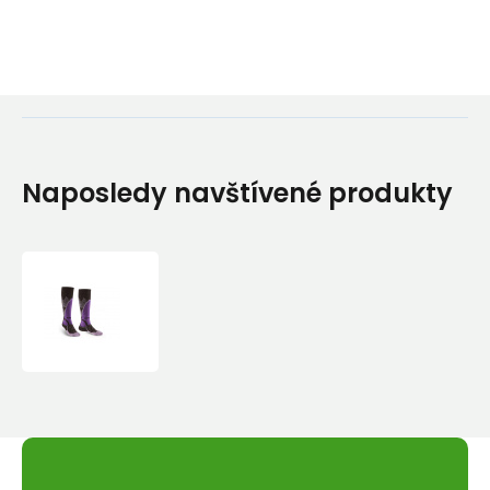
Naposledy navštívené produkty
Bridgedale
Ski
Midweight
Women's
black/purple/016