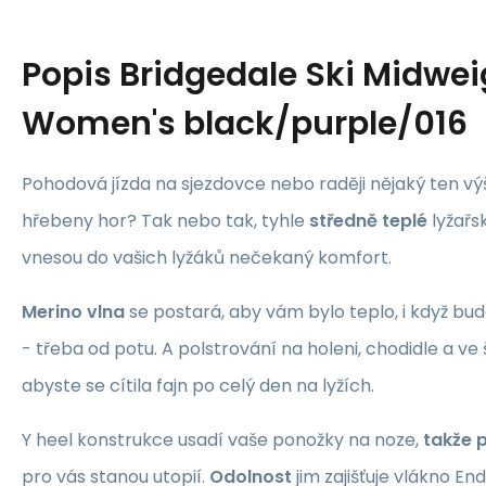
Popis
Bridgedale Ski Midwei
Women's black/purple/016
Pohodová jízda na sjezdovce nebo raději nějaký ten vý
hřebeny hor? Tak nebo tak, tyhle
středně teplé
lyžařs
vnesou do vašich lyžáků nečekaný komfort.
Merino vlna
se postará, aby vám bylo teplo, i když bu
- třeba od potu. A polstrování na holeni, chodidle a ve
abyste se cítila fajn po celý den na lyžích.
Y heel konstrukce usadí vaše ponožky na noze,
takže 
pro vás stanou utopií.
Odolnost
jim zajišťuje vlákno En