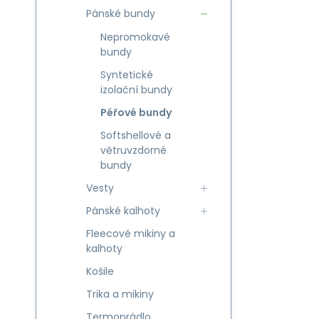
Pánské bundy
Nepromokavé
bundy
Syntetické
izolační bundy
Péřové bundy
Softshellové a
větruvzdorné
bundy
Vesty
Pánské kalhoty
Fleecové mikiny a
kalhoty
Košile
Trika a mikiny
Termoprádlo