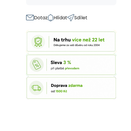
Dotaz
Hlídat
Sdílet