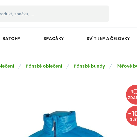
BATOHY
SPACÁKY
SVÍTILNY A ČELOVKY
lečení
Pánské oblečení
Pánské bundy
Péřové b
ZDA
-
1
SL