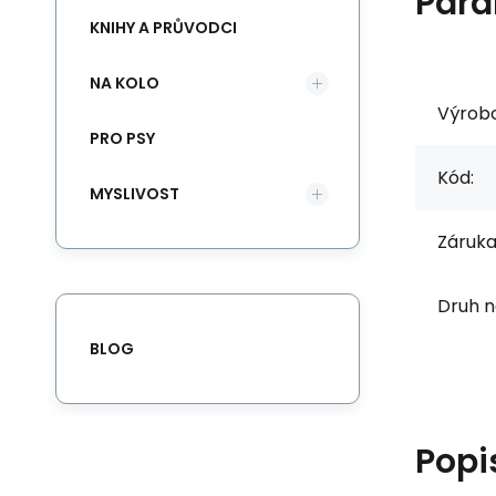
Para
KNIHY A PRŮVODCI
NA KOLO
Výrob
PRO PSY
Kód:
MYSLIVOST
Záruka
Druh n
BLOG
Popi