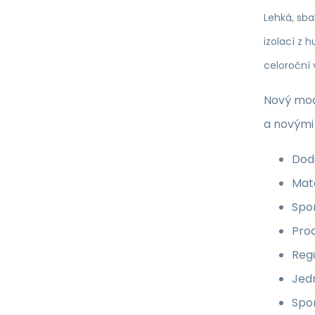
Lehká, sba
izolací z 
celoroční v
Nový mod
a novými 
Dod
Mate
Spor
Pro
Reg
Jed
Spor