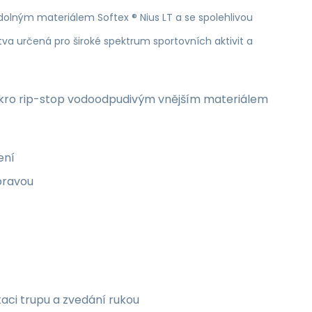
dolným materiálem Softex ® Nius LT a se spolehlivou
stva určená pro široké spektrum sportovních aktivit a
kro rip-stop vodoodpudivým vnějším materiálem
ení
pravou
aci trupu a zvedání rukou