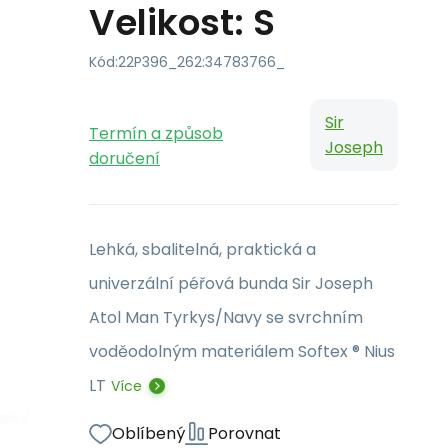
Velikost: S
Kód:
22P396_262:34783766_
Sir
Termín a způsob
Joseph
doručení
Lehká, sbalitelná, praktická a
univerzální péřová bunda Sir Joseph
Atol Man Tyrkys/Navy se svrchním
voděodolným materiálem Softex ® Nius
LT
Více
Oblíbený
Porovnat