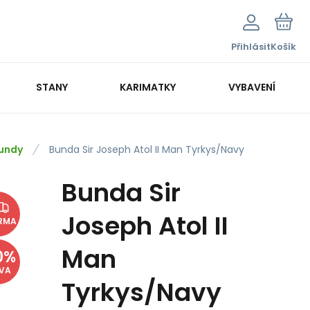
Přihlásit
Košík
STANY
KARIMATKY
VYBAVENÍ
undy
Bunda Sir Joseph Atol II Man Tyrkys/Navy
Bunda Sir
Joseph Atol II
RMA
Man
0
%
EVA
Tyrkys/Navy