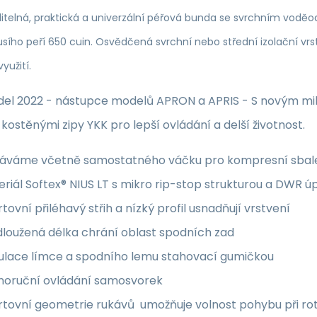
litelná, praktická a univerzální péřová bunda se svrchním voděo
husího peří 650 cuin. Osvědčená svrchní nebo střední izolační vr
yužití.
el 2022 - nástupce modelů APRON a APRIS - S novým mi
kostěnými zipy YKK pro lepší ovládání a delší životnost.
áváme včetně samostatného váčku pro kompresní sbal
riál Softex® NIUS LT s mikro rip-stop strukturou a DWR ú
tovní přiléhavý střih a nízký profil usnadňují vrstvení
dloužená délka chrání oblast spodních zad
ulace límce a spodního lemu stahovací gumičkou
noruční ovládání samosvorek
tovní geometrie rukávů umožňuje volnost pohybu při rot