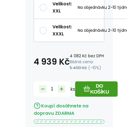
Velikost
:
Na objednávku 2-10 týdn
XXL
Velikost
:
Na objednávku 2-10 týdn
XXXL
4 082
Kč
bez DPH
4 939
Kč
Běžná cena:
5 490
Kč
(-
10
%)
DO
ks
KOŠÍKU
Koupí dosáhnete na
dopravu ZDARMA