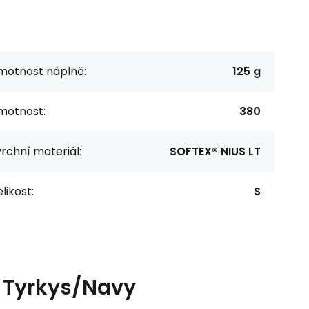
motnost náplně:
125 g
motnost:
380
rchní materiál:
SOFTEX® NIUS LT
likost:
S
n Tyrkys/Navy