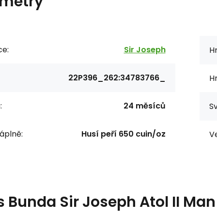
metry
ce:
Sir Joseph
H
22P396_262:34783766_
H
:
24 měsíců
Sv
áplně:
Husí peří 650 cuin/oz
Ve
s
Bunda Sir Joseph Atol II Ma