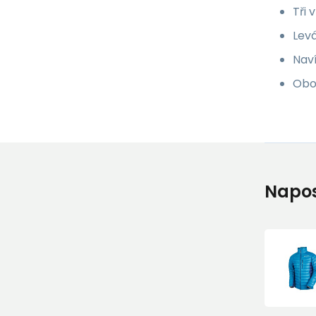
Tři 
Levá
Naví
Obo
Napos