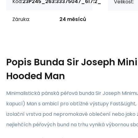
Kód:
23P245_263:33375047_617:2_
Velikost:
Záruka:
24 měsíců
Popis
Bunda Sir Joseph Min
Hooded Man
Minimalistická pánská péřová bunda Sir Joseph Minim
kapucí) Man s ambicí pro obtížné výstupy Fast&Light, 
izolační vrstva pod nepromokavé oblečení nebo jako z
nejlehčích péřových bund na trhu vyniká výbornou sbal