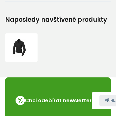
Naposledy navštívené produkty
Bunda
Warmpeace
Mandy
Lady
%
Chci odebírat newsletter
PŘIHL